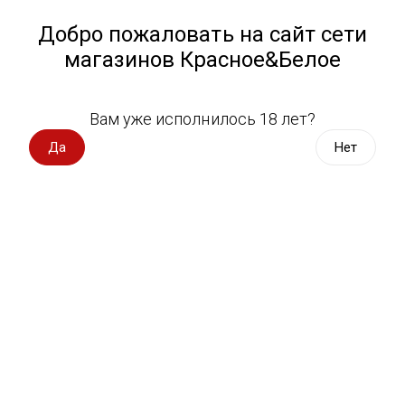
Работа у нас
Назад
Добро пожаловать на сайт сети
магазинов Красное&Белое
Всё для пикника
Спецпредложения
Вам уже исполнилось 18 лет?
Сыры
Вино импорт
Да
Нет
Вино Россия
Магазин не выбран
Выберите магазин, чтобы увидеть актуальный каталог
Вино с оценкой
товаров.
Выбрать магазин
Вино игристое, вермут
Водка, настойки
Фильтры
Виски, бурбон
Сортировать:
По популярности
Коньяк, бренди