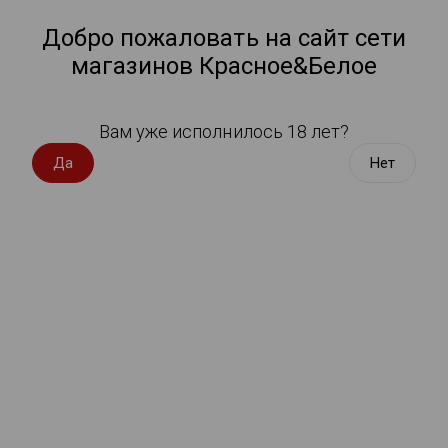
Работа у нас
Назад
Добро пожаловать на сайт сети
магазинов Красное&Белое
Всё для пикника
Спецпредложения
Выберите адрес магазина
Вам уже исполнилось 18 лет?
Вино импорт
Да
Нет
Магазины
Вино Россия
Вино с оценкой
Вино игристое, вермут
Водка, настойки
По удаленности
Карта
А-Я
Виски, бурбон
Коньяк, бренди