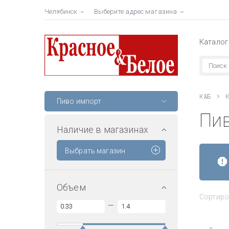
Челябинск
Выберите адрес магазина
Каталог
К&Б
К
Пиво импорт
Пи
Наличие в магазинах
Выбрать магазин
Объем
Сортиро
—