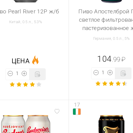
во Pearl River 12P ж/б
Пиво Апостелброй 
светлое фильтрова
Китай, 0.5 л., 5.3%
пастеризованное 
Германия, 0.5 л., 5%
104
.99
₽
ЦЕНА
17