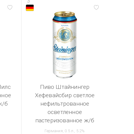
3
Пилс
Пиво Штайнингер
нное
Хефевайсбир светлое
ж/б
нефильтрованное
осветленное
пастеризованное ж/б
Германия, 0.5 л., 5.2%