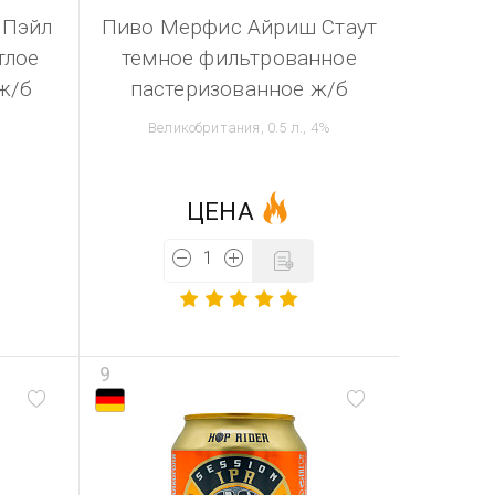
 Пэйл
Пиво Мерфис Айриш Стаут
тлое
темное фильтрованное
ж/б
пастеризованное ж/б
Великобритания, 0.5 л., 4%
ЦЕНА
9