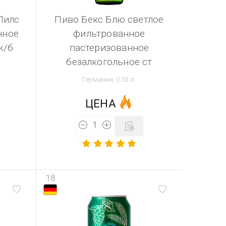
Пилс
Пиво Бекс Блю светлое
нное
фильтрованное
ж/б
пастеризованное
безалкогольное ст
Германия, 0.33 л.
ЦЕНА
18