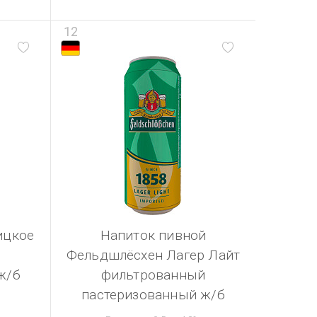
12
ицкое
Напиток пивной
Фельдшлёсхен Лагер Лайт
ж/б
фильтрованный
пастеризованный ж/б