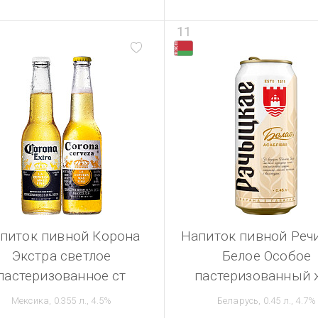
11
питок пивной Корона
Напиток пивной Реч
Экстра светлое
Белое Особое
пастеризованное ст
пастеризованный 
Мексика, 0.355 л., 4.5%
Беларусь, 0.45 л., 4.7%