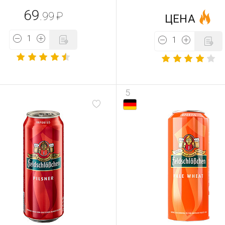
69
.99
₽
ЦЕНА
5