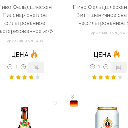
Пиво Фельдшлёсхен
Пиво Фельдшлёсхен
Пилснер светлое
Вит пшеничное све
фильтрованное
нефильтрованное 
астеризованное ж/б
Германия, 0.5 л., 5%
Германия, 0.5 л., 4.9%
ЦЕНА
ЦЕНА
8