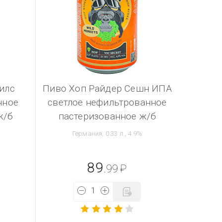
илс
Пиво Хоп Райдер Сешн ИПА
нное
светлое нефильтрованное
ж/б
пастеризованное ж/б
Германия, 0.33 л., 4.9%
89
.99
₽