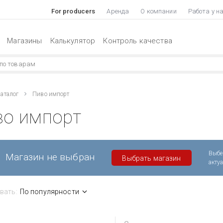
For producers
Аренда
О компании
Работа у н
Магазины
Калькулятор
Контроль качества
аталог
Пиво импорт
во импорт
Выбе
Магазин не выбран
Выбрать магазин
акту
вать:
По популярности