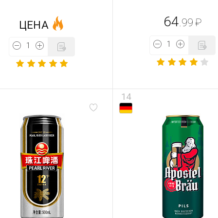
64
.99
₽
ЦЕНА
14