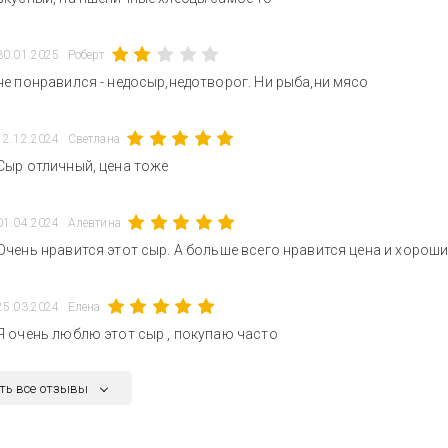
30.01.2025
Роберт
не понравился - недосыр,недотворог. Ни рыба,ни мясо
12.12.2024
Светлана
Сыр отличный, цена тоже
01.04.2024
Алевтина
Очень нравится этот сыр. А больше всего нравится цена и хороши
25.03.2024
Елена
Я очень люблю этот сыр , покупаю часто
ть все отзывы