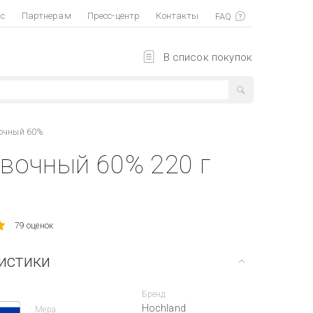
ас
Партнерам
Пресс-центр
Контакты
В список покупок
вочный 60%
вочный 60% 220 г
79 оценок
истики
Бренд
Hochland
Мера