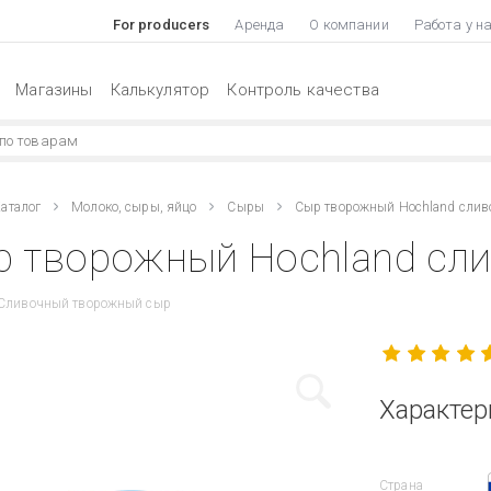
For producers
Аренда
О компании
Работа у н
Магазины
Калькулятор
Контроль качества
аталог
Молоко, сыры, яйцо
Сыры
Сыр творожный Hochland сли
 творожный Hochland сли
 Сливочный творожный сыр
Характер
Страна