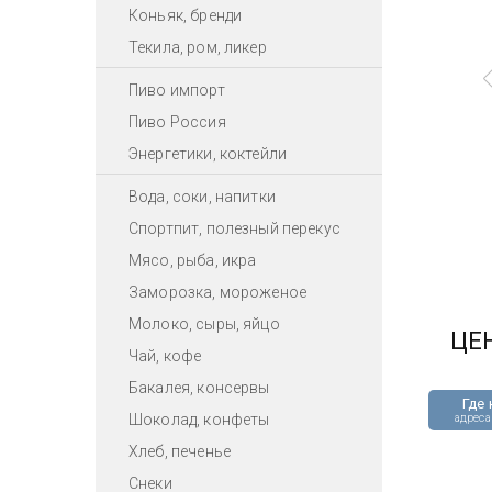
Коньяк, бренди
Текила, ром, ликер
Пиво импорт
Пиво Россия
Энергетики, коктейли
Вода, соки, напитки
Спортпит, полезный перекус
Мясо, рыба, икра
Заморозка, мороженое
Молоко, сыры, яйцо
ЦЕ
Чай, кофе
Бакалея, консервы
Где 
Шоколад, конфеты
адреса
Хлеб, печенье
Снеки