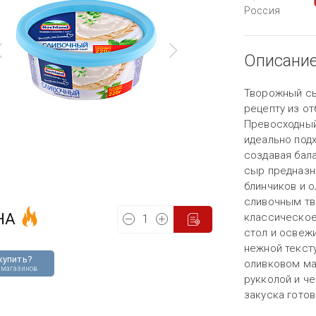
Россия
Описани
Творожный сы
рецепту из от
Превосходный
идеально подх
создавая бал
сыр предназн
блинчиков и о
сливочным т
НА
классическое
стол и освеж
нежной текст
купить?
оливковом ма
 магазинов
рукколой и ч
закуска готов