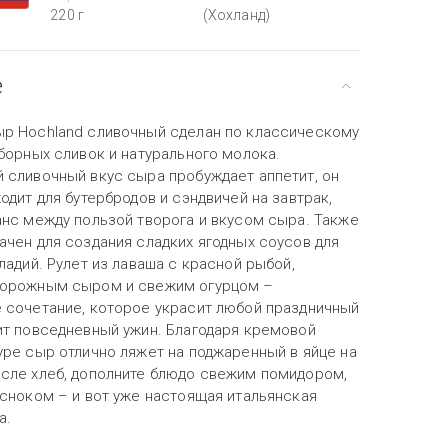
220 г
(Хохланд)
е
р Hochland сливочный сделан по классическому
борных сливок и натурального молока.
 сливочный вкус сыра пробуждает аппетит, он
одит для бутербродов и сэндвичей на завтрак,
анс между пользой творога и вкусом сыра. Также
ачен для создания сладких ягодных соусов для
ладий. Рулет из лаваша с красной рыбой,
ворожным сыром и свежим огурцом –
 сочетание, которое украсит любой праздничный
ит повседневный ужин. Благодаря кремовой
уре сыр отлично ляжет на поджаренный в яйце на
сле хлеб, дополните блюдо свежим помидором,
есноком – и вот уже настоящая итальянская
а.