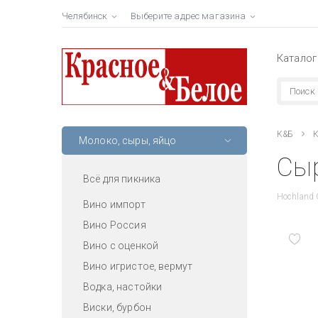
Челябинск
Выберите адрес магазина
Каталог
К&Б
К
Молоко, сыры, яйцо
Сыр
Всё для пикника
Hochland
Вино импорт
Вино Россия
Вино с оценкой
Вино игристое, вермут
Водка, настойки
Виски, бурбон