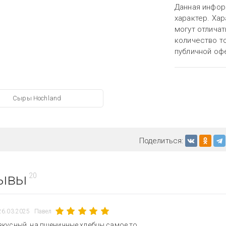
Данная инфор
характер. Хар
могут отличат
количество то
публичной оф
Сыры Hochland
Поделиться:
ывы
20
26.03.2025
Павел
вкусный, на пшеничные хлебцы самое то