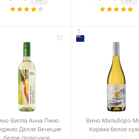
5
ино Вилла Анна Пино
Вино Мальборо М
иджио Делле Венецие
Кораха белое сух
белое полусухое