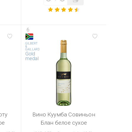
6
GILBERT
&
GAILLARD
Gold
medal
оту
Вино Куумба Совиньон
ое
Блан белое сухое