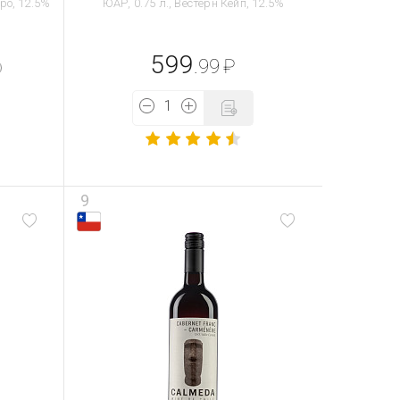
ро, 12.5%
ЮАР, 0.75 л., Вестерн Кейп, 12.5%
599
.99
₽
9