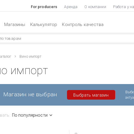
For producers
Аренда
О компании
Работа у н
Магазины
Калькулятор
Контроль качества
аталог
Вино импорт
но импорт
Выбе
Магазин не выбран
Выбрать магазин
акту
вать:
По популярности