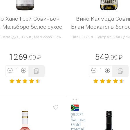
о Ханс Грей Совиньон
Вино Калмеда Сови
 Мальборо белое сухое
Блан Москатель белое
 Зеландия, 0.75 л., Мальборо, 12%
Чили, 0.75 л., Центральная Доли
1269
549
.99
₽
.99
₽
11
GILBERT
&
GAILLARD
Gold
medal