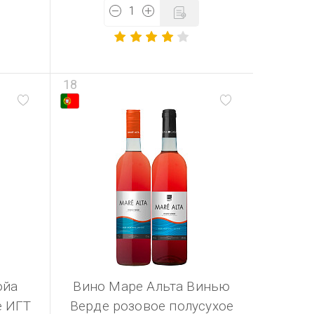
18
ойа
Вино Маре Альта Винью
е ИГТ
Верде розовое полусухое