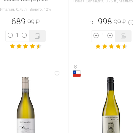
Новая Зеландия, 0.75 л., Мальбо
Италия, 0.75 л., Венето, 12%
689
998
.99
₽
от
.99
₽
i
8