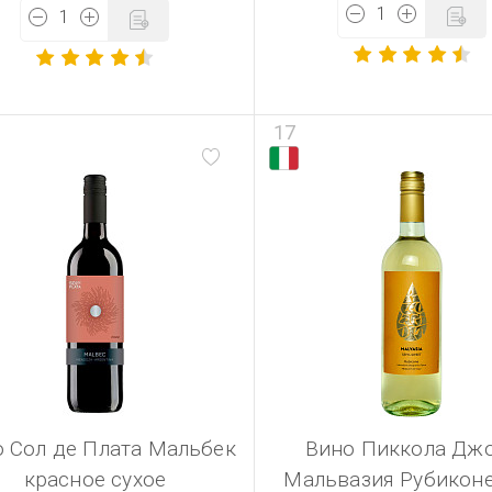
17
 Сол де Плата Мальбек
Вино Пиккола Дж
красное сухое
Мальвазия Рубикон