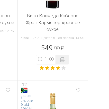
ньон
Вино Калмеда Каберне
 сухое
Фран Карменер красное
сухое
на, 12.5%
Чили, 0.75 л., Центральная Долина, 13.5%
549
.99
₽
12
GILBERT
&
GAILLARD
Gold
Medal