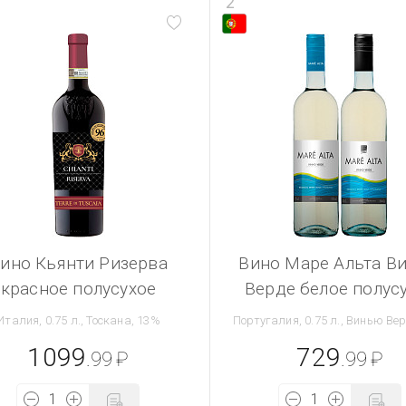
2
ино Кьянти Ризерва
Вино Маре Альта В
красное полусухое
Верде белое полус
Италия, 0.75 л., Тоскана, 13%
Португалия, 0.75 л., Винью Ве
1099
729
.99
₽
.99
₽