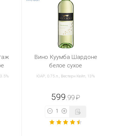
таж
Вино Куумба Шардоне
ое
белое сухое
13.5%
ЮАР, 0.75 л., Вестерн Кейп, 13%
599
.99
₽