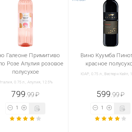
но Галеоне Примитиво
Вино Куумба Пино
о Розе Апулия розовое
красное полусух
полусухое
ЮАР, 0.75 л., Вестерн Кейп, 
талия, 0.75 л., Апулия, 12.5%
799
599
.99
₽
.99
₽