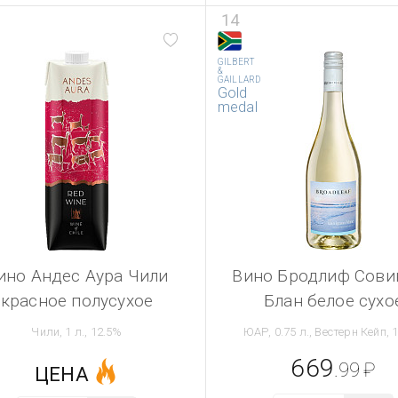
14
GILBERT
&
GAILLARD
Gold
medal
ино Андес Аура Чили
Вино Бродлиф Сови
красное полусухое
Блан белое сухо
Чили, 1 л., 12.5%
ЮАР, 0.75 л., Вестерн Кейп, 
669
.99
₽
ЦЕНА