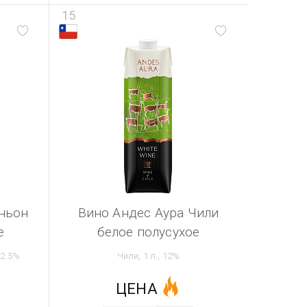
15
ньон
Вино Андес Аура Чили
е
белое полусухое
12.5%
Чили, 1 л., 12%
ЦЕНА