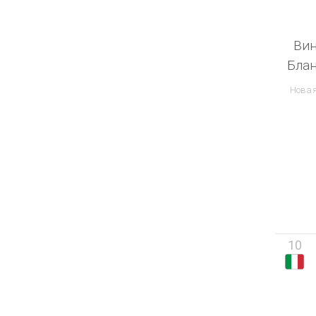
Вин
Блан
Новая
10