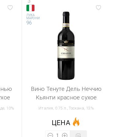
3
ЛУКА
МАРОНИ
96
инью
Вино Тенуте Дель Неччио
ухое
Кьянти красное сухое
рде, 10%
Италия, 0.75 л., Тоскана, 13%
ЦЕНА