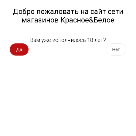
Работа у нас
Назад
Добро пожаловать на сайт сети
магазинов Красное&Белое
Всё для пикника
Спецпредложения
Вам уже исполнилось 18 лет?
Всё для пикника
Вино импорт
Да
Нет
Вино Россия
Магазин не выбран
Выберите магазин, чтобы увидеть актуальный каталог
Вино с оценкой
товаров.
Выбрать магазин
Вино игристое, вермут
Водка, настойки
Виски, бурбон
Сортировать:
По популярности
Коньяк, бренди