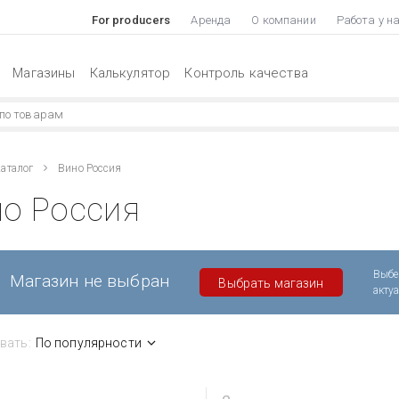
For producers
Аренда
О компании
Работа у н
Магазины
Калькулятор
Контроль качества
аталог
Вино Россия
но Россия
Выбе
Магазин не выбран
Выбрать магазин
акту
вать:
По популярности