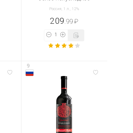
Россия, 1 л., 12%
209
.99
₽
9