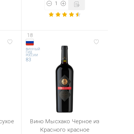
18
ВИННЫЙ
ГИД
РОССИИ
83
сухое
Вино Мысхако Черное из
Красного красное