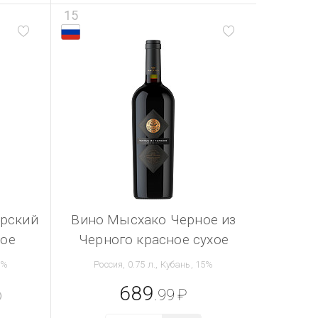
15
орский
Вино Мысхако Черное из
хое
Черного красное сухое
3%
Россия, 0.75 л., Кубань, 15%
689
.99
₽