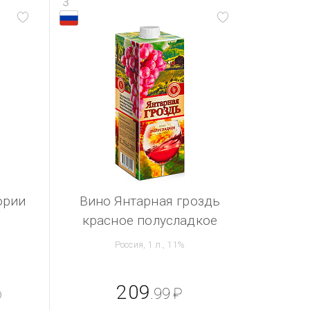
3
ории
Вино Янтарная гроздь
красное полусладкое
Россия, 1 л., 11%
209
.99
₽