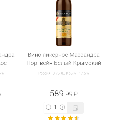
андра
Вино ликерное Массандра
кое
Портвейн Белый Крымский
.5%
Россия, 0.75 л., Крым, 17.5%
589
.99
₽