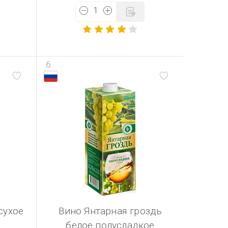
6
сухое
Вино Янтарная гроздь
белое полусладкое