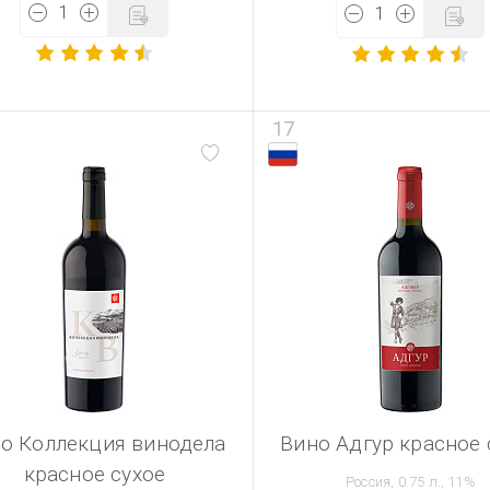
17
о Коллекция винодела
Вино Адгур красное 
красное сухое
Россия, 0.75 л., 11%