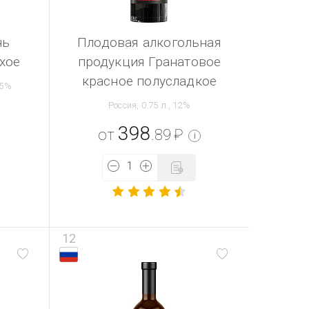
нь
Плодовая алкогольная
хое
продукция Гранатовое
красное полусладкое
.5%
Россия, 0.75 л., 12%
398
от
.89
₽
i
12