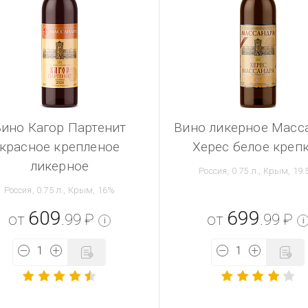
ино Кагор Партенит
Вино ликерное Масс
красное крепленое
Херес белое креп
ликерное
Россия, 0.75 л., Крым, 19
Россия, 0.75 л., Крым, 16%
609
699
от
.99
₽
от
.99
₽
i
i