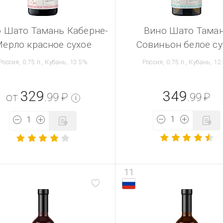
 Шато Тамань Каберне-
Вино Шато Тама
ерло красное сухое
Совиньон белое су
Россия, 0.75 л., Кубань, 13.5%
Россия, 0.75 л., Кубань, 12
329
349
от
.99
₽
.99
₽
i
11