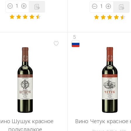
5
Вино Шушук красное
Вино Четук красное 
полусладкое