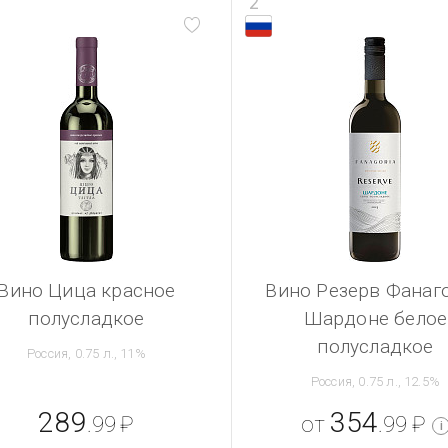
2
Вино Цица красное
Вино Резерв Фанаг
полусладкое
Шардоне белое
полусладкое
Россия, 0.75 л., 11%
Россия, 0.75 л., 12.5%
289
354
.99
₽
от
.99
₽
i