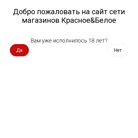
Работа у нас
Назад
Добро пожаловать на сайт сети
магазинов Красное&Белое
Всё для пикника
Спецпредложения
Вам уже исполнилось 18 лет?
Готовая еда
Вино импорт
Да
Нет
Вино Россия
Магазин не выбран
Выберите магазин, чтобы увидеть актуальный каталог
Вино с оценкой
товаров.
Выбрать магазин
Вино игристое, вермут
Водка, настойки
Фильтры
Виски, бурбон
Сортировать:
По популярности
Коньяк, бренди