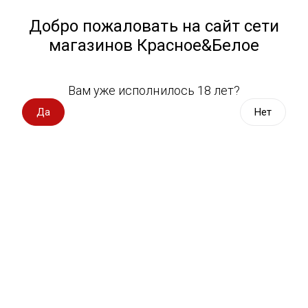
Работа у нас
Назад
Добро пожаловать на сайт сети
магазинов Красное&Белое
Всё для пикника
Спецпредложения
Вам уже исполнилось 18 лет?
Вино с оценкой
Вино импорт
Да
Нет
Вино Россия
Магазин не выбран
Выберите магазин, чтобы увидеть актуальный каталог
Вино с оценкой
товаров.
Выбрать магазин
Вино игристое, вермут
Водка, настойки
Фильтры
Виски, бурбон
Сортировать:
По популярности
Коньяк, бренди