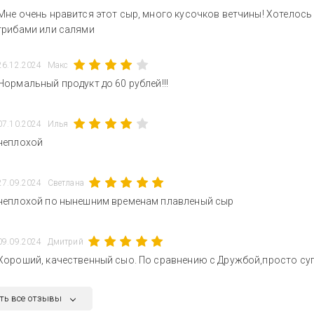
Мне очень нравится этот сыр, много кусочков ветчины! Хотелось
грибами или салями
26.12.2024
Макс
Нормальный продукт до 60 рублей!!!
07.10.2024
Илья
неплохой
27.09.2024
Светлана
неплохой по нынешним временам плавленый сыр
09.09.2024
Дмитрий
Хороший, качественный сыо. По сравнению с Дружбой,просто суп
ть все отзывы