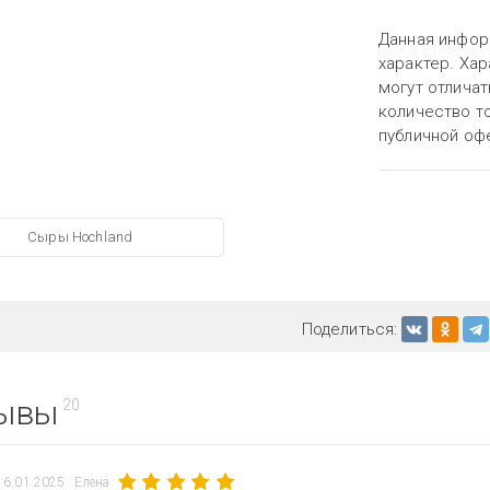
Данная инфор
характер. Хар
могут отличат
количество то
публичной оф
Сыры Hochland
Поделиться:
ывы
20
16.01.2025
Елена