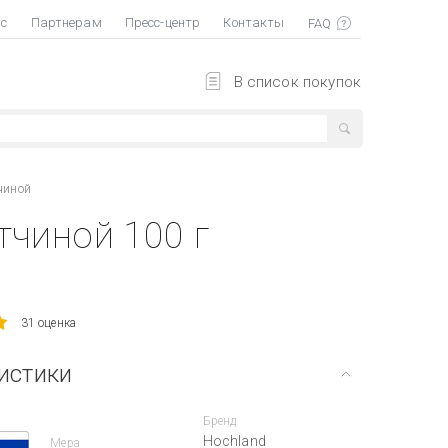
ас
Партнерам
Пресс-центр
Контакты
В список покупок
чиной
тчиной 100 г
31 оценка
истики
Бренд
Hochland
Мера