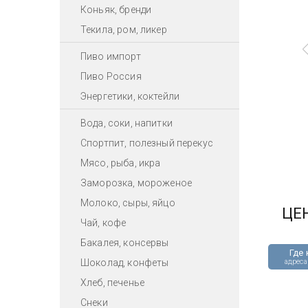
Коньяк, бренди
Текила, ром, ликер
Пиво импорт
Пиво Россия
Энергетики, коктейли
Вода, соки, напитки
Спортпит, полезный перекус
Мясо, рыба, икра
Заморозка, мороженое
Молоко, сыры, яйцо
ЦЕ
Чай, кофе
Бакалея, консервы
Где 
Шоколад, конфеты
адреса
Хлеб, печенье
Снеки