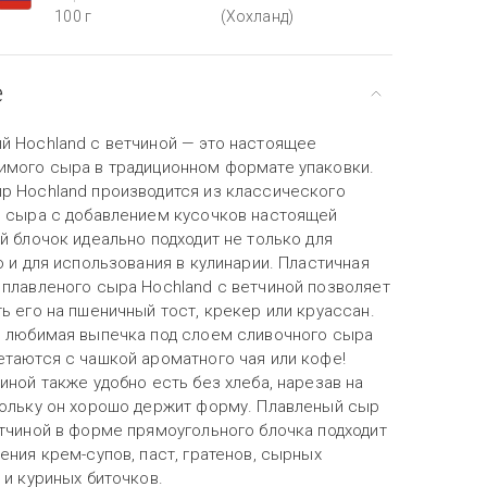
100 г
(Хохланд)
е
й Hochland с ветчиной — это настоящее
имого сыра в традиционном формате упаковки.
р Hochland производится из классического
 сыра с добавлением кусочков настоящей
й блочок идеально подходит не только для
о и для использования в кулинарии. Пластичная
 плавленого сыра Hochland с ветчиной позволяет
ь его на пшеничный тост, крекер или круассан.
и любимая выпечка под слоем сливочного сыра
етаются с чашкой ароматного чая или кофе!
иной также удобно есть без хлеба, нарезав на
кольку он хорошо держит форму. Плавленый сыр
етчиной в форме прямоугольного блочка подходит
ения крем-супов, паст, гратенов, сырных
 и куриных биточков.