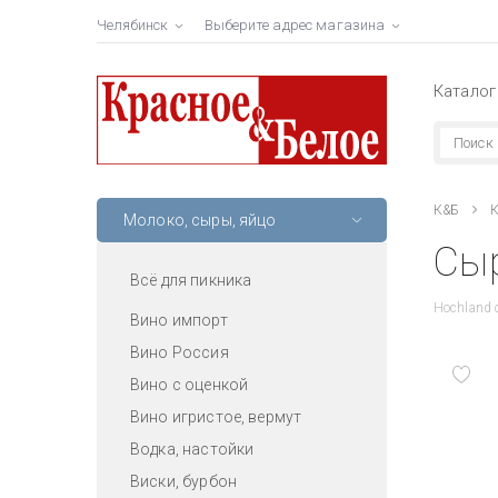
Челябинск
Выберите адрес магазина
Каталог
К&Б
К
Молоко, сыры, яйцо
Сыр
Всё для пикника
Hochland 
Вино импорт
Вино Россия
Вино с оценкой
Вино игристое, вермут
Водка, настойки
Виски, бурбон