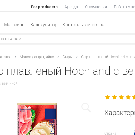
For producers
Аренда
О компании
Работа у н
Магазины
Калькулятор
Контроль качества
аталог
Молоко, сыры, яйцо
Сыры
Сыр плавленый Hochland с вет
 плавленый Hochland с ве
с ветчиной
Характер
Страна