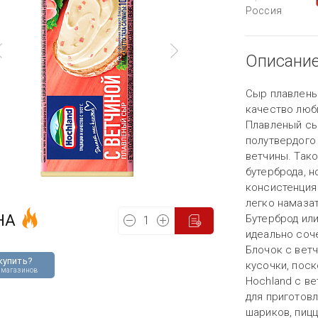
Россия
Описани
Сыр плавлены
качество люб
Плавленый сы
полутвердого
ветчины. Тако
бутерброда, н
консистенция
легко намазат
НА
Бутерброд ил
идеально соч
Блочок с ветч
купить?
кусочки, пос
 магазинов
Hochland с в
для приготовл
шариков, пицц