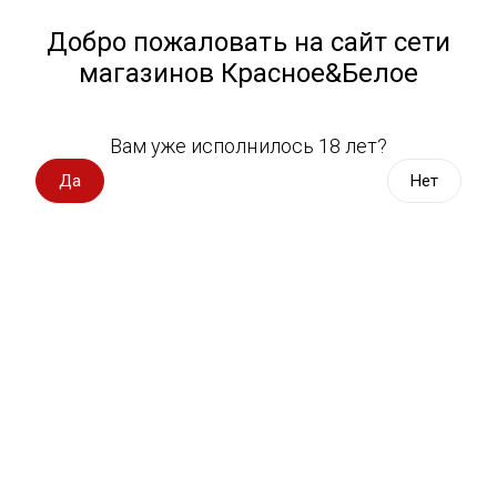
Работа у нас
Назад
Добро пожаловать на сайт сети
магазинов Красное&Белое
Всё для пикника
Спецпредложения
Вам уже исполнилось 18 лет?
Кальян, электронные устройства
Вино импорт
Да
Нет
Вино Россия
Магазин не выбран
Выберите магазин, чтобы увидеть актуальный каталог
Вино с оценкой
товаров.
Выбрать магазин
Вино игристое, вермут
Водка, настойки
Фильтры
Виски, бурбон
Сортировать:
По популярности
Коньяк, бренди