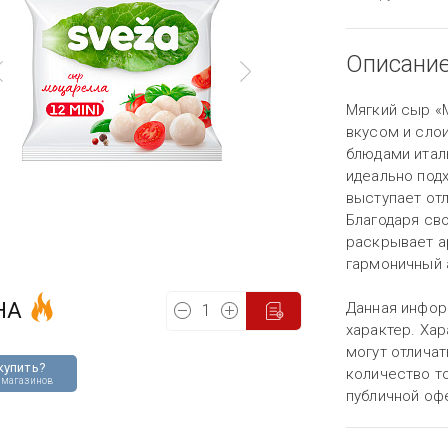
Описани
Мягкий сыр «
вкусом и сло
блюдами италь
идеально подх
выступает от
Благодаря св
раскрывает а
гармоничный 
НА
Данная инфор
характер. Хар
могут отличат
купить?
количество то
 магазинов
публичной оф