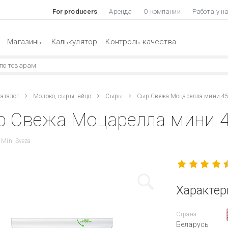
For producers
Аренда
О компании
Работа у н
Магазины
Калькулятор
Контроль качества
аталог
Молоко, сыры, яйцо
Сыры
Сыр Свежа Моцарелла мини 4
 Свежа Моцарелла мини 4
 Mini Sveza
Характер
Страна
Беларусь