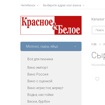
Челябинск
Выберите адрес магазина
Каталог
К&Б
К
Молоко, сыры, яйцо
Сыр
Всё для пикника
Mozzarella
Вино импорт
Вино Россия
Вино с оценкой
Вино игристое, вермут
Водка, настойки
Виски, бурбон