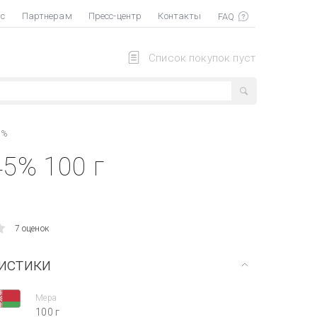
ас
Партнерам
Пресс-центр
Контакты
Список покупок пуст
5%
5% 100 г
7 оценок
истики
Мера
100 г