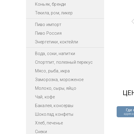
Коньяк, бренди
Текила, ром, ликер
Пиво импорт
Пиво Россия
Энергетики, коктейли
Вода, соки, напитки
Спортпит, полезный перекус
Мясо, рыба, икра
Заморозка, мороженое
Молоко, сыры, яйцо
ЦЕ
Чай, кофе
Бакалея, консервы
Где 
Шоколад, конфеты
адреса
Хлеб, печенье
Снеки