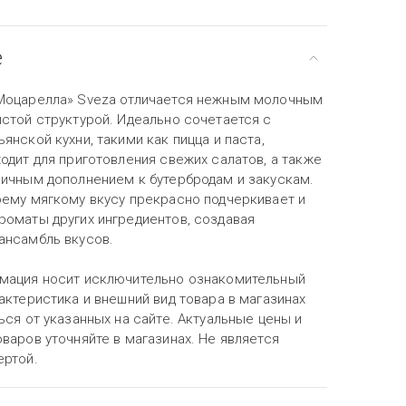
е
Моцарелла» Sveza отличается нежным молочным
истой структурой. Идеально сочетается с
янской кухни, такими как пицца и паста,
одит для приготовления свежих салатов, а также
личным дополнением к бутербродам и закускам.
оему мягкому вкусу прекрасно подчеркивает и
роматы других ингредиентов, создавая
ансамбль вкусов.
мация носит исключительно ознакомительный
актеристика и внешний вид товара в магазинах
ься от указанных на сайте. Актуальные цены и
варов уточняйте в магазинах. Не является
ертой.