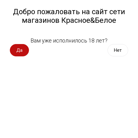
Работа у нас
Назад
Добро пожаловать на сайт сети
магазинов Красное&Белое
Всё для пикника
Спецпредложения
Вам уже исполнилось 18 лет?
Пиво Россия
Вино импорт
Да
Нет
Вино Россия
Магазин не выбран
Выберите магазин, чтобы увидеть актуальный каталог
Вино с оценкой
товаров.
Выбрать магазин
Вино игристое, вермут
Водка, настойки
Фильтры
Виски, бурбон
Сортировать:
По популярности
Коньяк, бренди