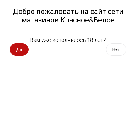
Работа у нас
Назад
Добро пожаловать на сайт сети
магазинов Красное&Белое
Всё для пикника
Спецпредложения
Вам уже исполнилось 18 лет?
Водка, настойки
Вино импорт
Да
Нет
Вино Россия
Магазин не выбран
Выберите магазин, чтобы увидеть актуальный каталог
Вино с оценкой
товаров.
Выбрать магазин
Вино игристое, вермут
Водка, настойки
Фильтры
Виски, бурбон
Сортировать:
По популярности
Коньяк, бренди