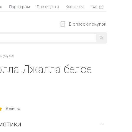
ас
Партнерам
Пресс-центр
Контакты
В список покупок
олусухое
олла Джалла белое
5 оценок
истики