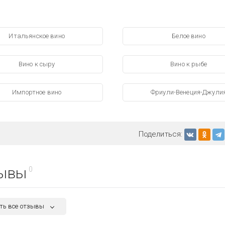
Итальянское вино
Белое вино
Вино к сыру
Вино к рыбе
Импортное вино
Фриули-Венеция-Джули
Поделиться:
ывы
0
ть все отзывы