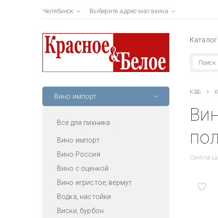
Челябинск
Выберите адрес магазина
Каталог
К&Б
К
Вино импорт
Вин
Всё для пикника
пол
Вино импорт
Вино Россия
Cantina La
Вино с оценкой
Вино игристое, вермут
Водка, настойки
Виски, бурбон