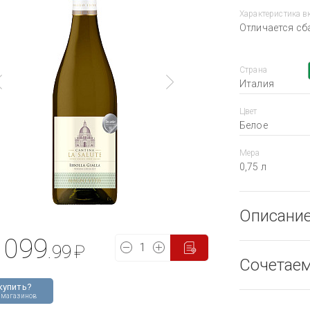
Характеристика в
Отличается сб
Страна
Италия
Цвет
Белое
Мера
0,75 л
Описани
1099
.99
₽
Сочетае
купить?
 магазинов