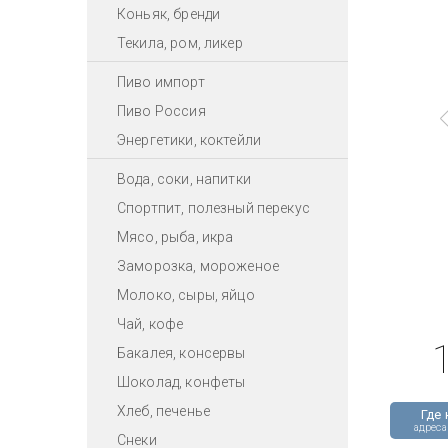
Коньяк, бренди
Текила, ром, ликер
Пиво импорт
Пиво Россия
Энергетики, коктейли
Вода, соки, напитки
Спортпит, полезный перекус
Мясо, рыба, икра
Заморозка, мороженое
Молоко, сыры, яйцо
Чай, кофе
Бакалея, консервы
Шоколад, конфеты
Хлеб, печенье
Где 
адреса
Снеки