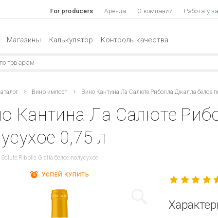
For producers
Аренда
О компании
Работа у н
Магазины
Калькулятор
Контроль качества
аталог
Вино импорт
Вино Кантина Ла Салюте Риболла Джалла белое п
о Кантина Ла Салюте Риб
усухое 0,75 л
 Solute Ribolla Gialla белое полусухое
Характер