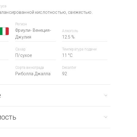
куса
алансированной кислотностью, свежестью.
Регион
Фриули- Венеция-
Алкоголь
Джулия
12.5 %
Сахар
Температура подачи
П/сухое
11 °С
Сорта винограда
Decanter
Риболла Джалла
92
е
мость