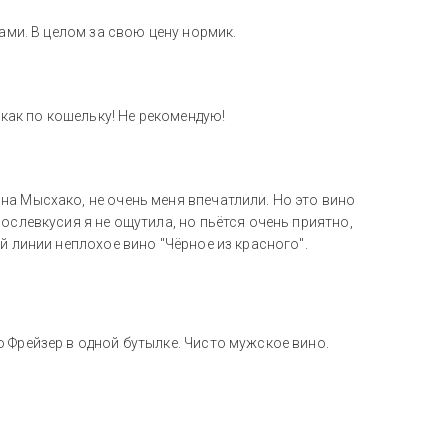
ами. В целом за свою цену нормик.
 как по кошельку! Не рекомендую!
а Мысхако, не очень меня впечатлили. Но это вино
ослевкусия я не ощутила, но пьётся очень приятно,
й линии неплохое вино "Чёрное из красного".
 Фрейзер в одной бутылке. Чисто мужское вино.