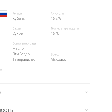
Регион
Алкоголь
Кубань
16.2 %
Сахар
Температура подачи
Сухое
16 °С
Сорта винограда
Мерло
Пти Вердо
Бренд
Темпранильо
Мысхако
ии
е
мость