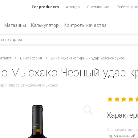
For producers
Аренда
О компании
Работа у н
Магазины
Калькулятор
Контроль качества
аталог
Вино Россия
Вино Мысхако Черный удар красное сухое
о Мысхако Черный удар кр
дар Рипассо Винодельня Мысхако
Характер
Характеристика в
Гармоничный, 