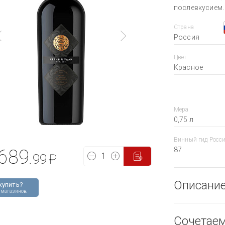
послевкусием.
Страна
Россия
Цвет
Красное
Мера
0,75 л
Винный гид Росс
87
689
.99
₽
Описани
купить?
 магазинов
Сочетае