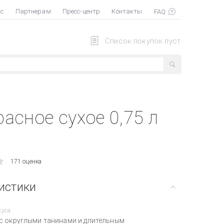
ас
Партнерам
Пресс-центр
Контакты
Список покупок пуст
асное сухое 0,75 л
171 оценка
истики
куса
с округлыми танинами и длительным