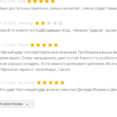
06.02.2026
Анна
Вино достаточно приятное, сильно не кислит, слегка отдает газик
02.02.2026
Александр
Какой-то компот из подбродивших ягод... Никаких "ударов", кроме
17.12.2025
Лариса
"Чёрный удар" посоветовала моя знакомая. Пробовала раньше вин
прям зашло. Очень насыщенное, цвет густой. Какого-то особого п
если хорошо охладить. Хотя немного крепковато для меня. Из это
"Чёрное из чёрного" на мой вкус, горчит.
10.12.2025
san_sanych
Это удар! Настоящий удар во всех смыслах! Джордж Форман и Джо
ть все отзывы