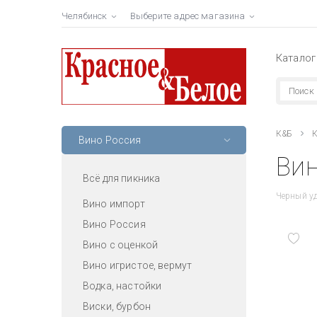
Челябинск
Выберите адрес магазина
Каталог
К&Б
К
Вино Россия
Вин
Всё для пикника
Черный у
Вино импорт
Вино Россия
Вино с оценкой
Вино игристое, вермут
Водка, настойки
Виски, бурбон