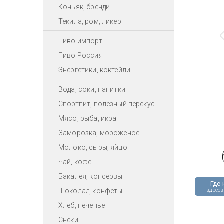
Коньяк, бренди
Текила, ром, ликер
Пиво импорт
Пиво Россия
Энергетики, коктейли
Вода, соки, напитки
Спортпит, полезный перекус
Мясо, рыба, икра
Заморозка, мороженое
Молоко, сыры, яйцо
Чай, кофе
Бакалея, консервы
Где 
Шоколад, конфеты
адреса
Хлеб, печенье
Снеки