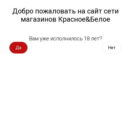
Работа у нас
Назад
Добро пожаловать на сайт сети
магазинов Красное&Белое
Всё для пикника
Спецпредложения
Вам уже исполнилось 18 лет?
Сухое вино
Вино импорт
Да
Нет
Вино Россия
Магазин не выбран
Выберите магазин, чтобы увидеть актуальный каталог
Вино с оценкой
товаров.
Выбрать магазин
Вино игристое, вермут
Водка, настойки
Фильтры
Виски, бурбон
Сортировать:
По популярности
Коньяк, бренди