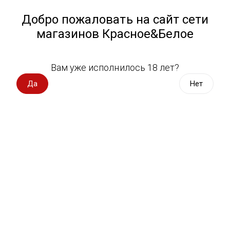
Работа у нас
Назад
Добро пожаловать на сайт сети
магазинов Красное&Белое
Всё для пикника
Спецпредложения
Вам уже исполнилось 18 лет?
Красное сухое вино
Вино импорт
Да
Нет
Вино Россия
Магазин не выбран
Выберите магазин, чтобы увидеть актуальный каталог
Вино с оценкой
товаров.
Выбрать магазин
Вино игристое, вермут
Водка, настойки
Фильтры
Виски, бурбон
Сортировать:
По популярности
Коньяк, бренди