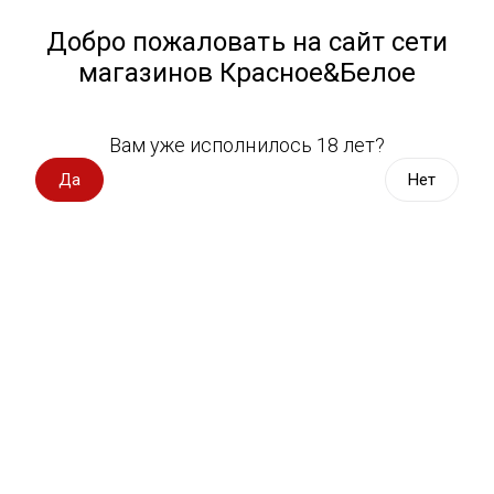
Работа у нас
Назад
Добро пожаловать на сайт сети
магазинов Красное&Белое
Всё для пикника
Спецпредложения
Вам уже исполнилось 18 лет?
Товары для детей
Вино импорт
Да
Нет
Вино Россия
Магазин не выбран
Выберите магазин, чтобы увидеть актуальный каталог
Вино с оценкой
товаров.
Выбрать магазин
Вино игристое, вермут
Водка, настойки
Фильтры
Виски, бурбон
Сортировать:
По популярности
Коньяк, бренди