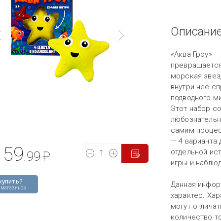
Описани
«Аква Гроу» 
превращается 
морская звез
внутри неё с
подводного ми
Этот набор с
любознательн
самим процес
— 4 варианта 
59
отдельной ист
.99
₽
игры и наблю
купить?
Данная инфор
 магазинов
характер. Хар
могут отличат
количество то