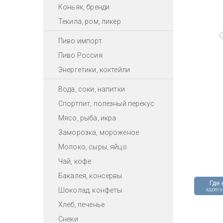
Коньяк, бренди
Текила, ром, ликер
Пиво импорт
Пиво Россия
Энергетики, коктейли
Вода, соки, напитки
Спортпит, полезный перекус
Мясо, рыба, икра
Заморозка, мороженое
Молоко, сыры, яйцо
Чай, кофе
Бакалея, консервы
Где 
Шоколад, конфеты
адреса
Хлеб, печенье
Снеки