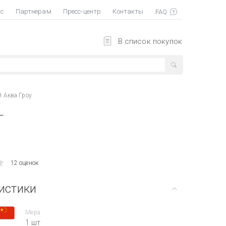
ас
Партнерам
Пресс-центр
Контакты
В список покупок
й Аква Гроу
т
12 оценок
истики
Мера
1 шт