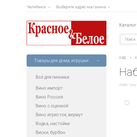
Челябинск
Выберите адрес магазина
Каталог
К&Б
К
Товары для дома, игрушки
Наб
Всё для пикника
Аква Гроу
Вино импорт
Вино Россия
Вино с оценкой
Вино игристое, вермут
Водка, настойки
Виски, бурбон