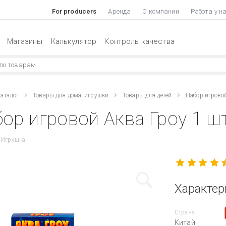
For producers
Аренда
О компании
Работа у н
Магазины
Калькулятор
Контроль качества
аталог
Товары для дома, игрушки
Товары для детей
Набор игрово
ор игровой Аква Гроу 1 ш
 Игрушка
Характер
Страна
Китай