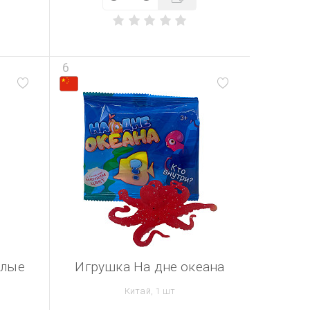
6
илые
Игрушка На дне океана
Китай, 1 шт