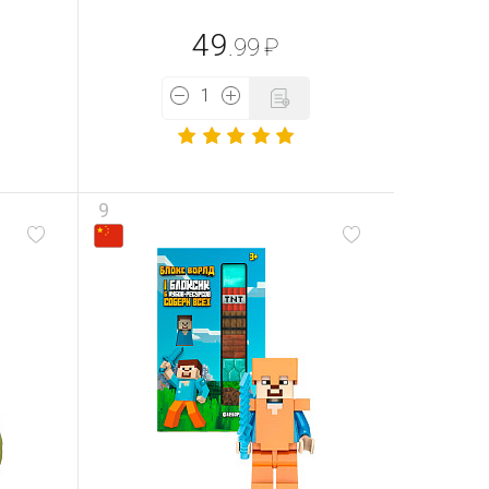
49
.99
₽
9