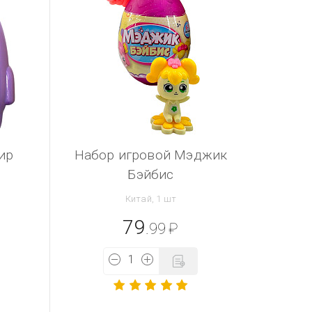
ир
Набор игровой Мэджик
Бэйбис
Китай, 1 шт
79
.99
₽