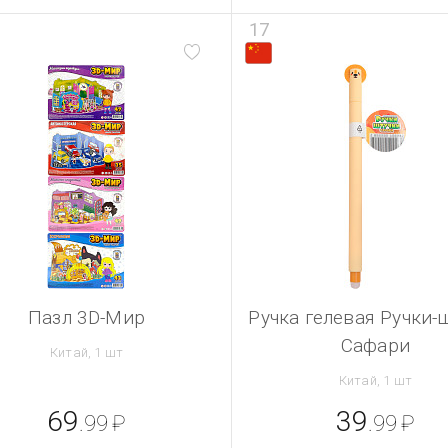
17
Пазл 3D-Мир
Ручка гелевая Ручки-
Сафари
Китай, 1 шт
Китай, 1 шт
69
39
.99
₽
.99
₽