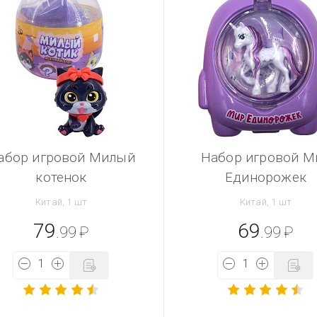
абор игровой Милый
Набор игровой М
котенок
Единорожек
Китай, 1 шт
Китай, 1 шт
79
69
.99
₽
.99
₽