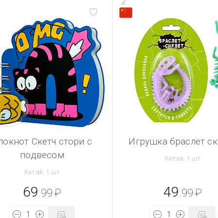
2
локнот Скетч стори с
Игрушка браслет ск
подвесом
Китай, 1 шт
Китай, 1 шт
69
49
.99
₽
.99
₽