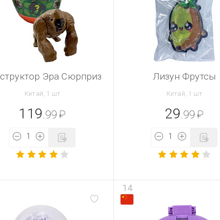
структор Эра Сюрприз
Лизун Фрутсы
Китай, 1 шт
Китай, 1 шт
119
29
.99
₽
.99
₽
14