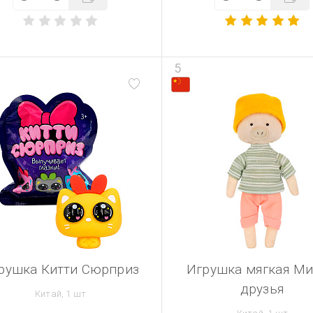
5
рушка Китти Сюрприз
Игрушка мягкая М
друзья
Китай, 1 шт