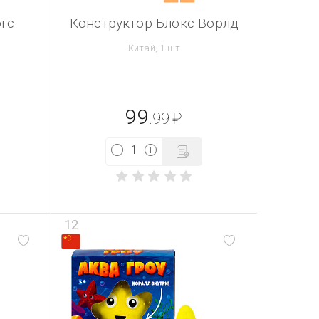
гс
Конструктор Блокс Ворлд
Китай, 1 шт
99
.99
₽
12