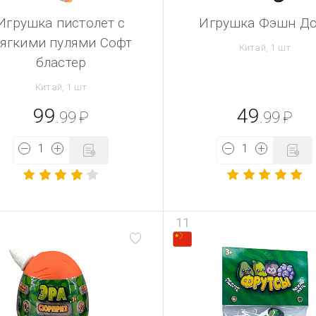
Игрушка пистолет с
Игрушка Фэшн До
ягкими пулями Софт
Китай, 1 шт
бластер
Китай, 1 шт
99
49
.99
₽
.99
₽
11