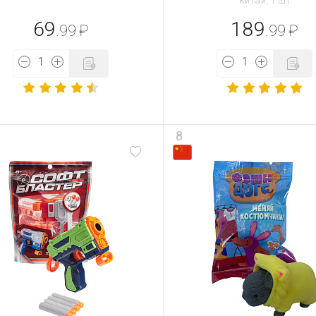
Китай, 1 шт
69
189
.99
₽
.99
₽
8