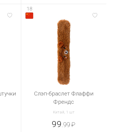
18
штучки
Слэп-браслет Флаффи
Френдс
Китай, 1 шт
99
.99
₽