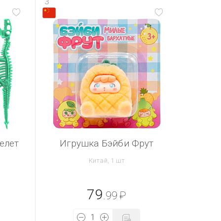
3
елет
Игрушка Бэйби Фрут
Китай, 1 шт
79
.99
₽