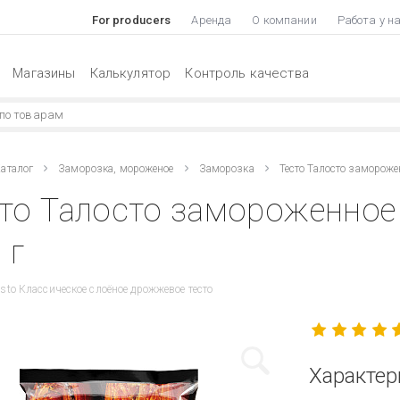
For producers
Аренда
О компании
Работа у н
Магазины
Калькулятор
Контроль качества
аталог
Заморозка, мороженое
Заморозка
Тесто Талосто замороже
сто Талосто замороженное
 г
Testo Классическое слоёное дрожжевое тесто
Характер