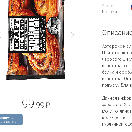
Страна
Россия
Описани
Авторское сл
Приготовлено
часового цик
качества экс
белка и особ
качества. Оп
подъём. Для 
Данная инфор
99
.99
₽
характер. Хар
могут отличат
количество то
купить?
 магазинов
публичной оф