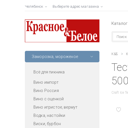
Челябинск
Выберите адрес магазина
Каталог
К&Б
К
Заморозка, мороженое
Те
Всё для пикника
500
Вино импорт
Вино Россия
Craft Ice 
Вино с оценкой
Вино игристое, вермут
Водка, настойки
Виски, бурбон