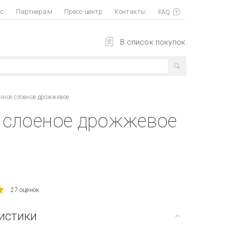
ас
Партнерам
Пресс-центр
Контакты
В список покупок
нное слоеное дрожжевое
 слоеное дрожжевое
27 оценок
истики