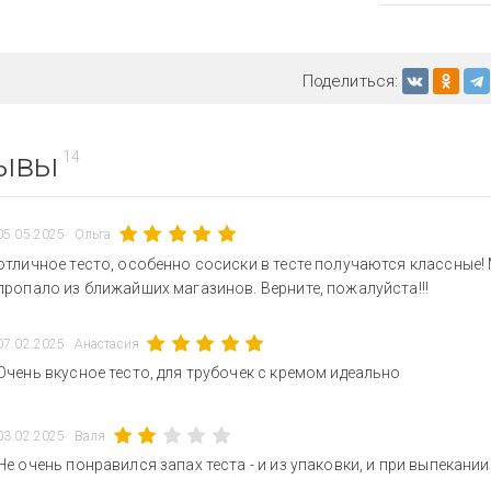
Поделиться:
ывы
14
05.05.2025
Ольга
отличное тесто, особенно сосиски в тесте получаются классные! 
пропало из ближайших магазинов. Верните, пожалуйста!!!
07.02.2025
Анастасия
Очень вкусное тесто, для трубочек с кремом идеально
03.02.2025
Валя
Не очень понравился запах теста - и из упаковки, и при выпекани