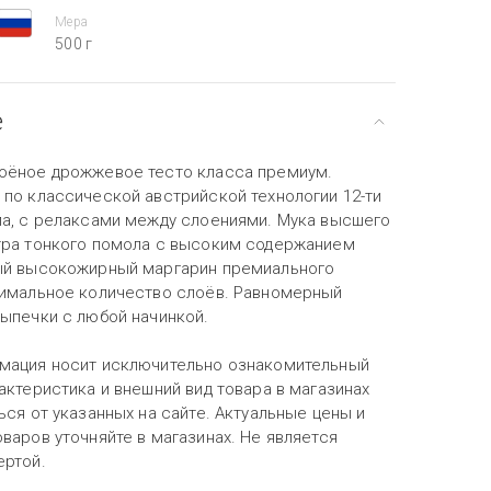
Мера
500 г
е
оёное дрожжевое тесто класса премиум.
 по классической австрийской технологии 12-ти
ла, с релаксами между слоениями. Мука высшего
тра тонкого помола с высоким содержанием
ый высокожирный маргарин премиального
тимальное количество слоёв. Равномерный
выпечки с любой начинкой.
мация носит исключительно ознакомительный
актеристика и внешний вид товара в магазинах
ься от указанных на сайте. Актуальные цены и
варов уточняйте в магазинах. Не является
ертой.