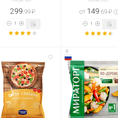
Россия, 400 г
Россия, 300 г
299
149
.99
₽
от
.69
₽
i
8