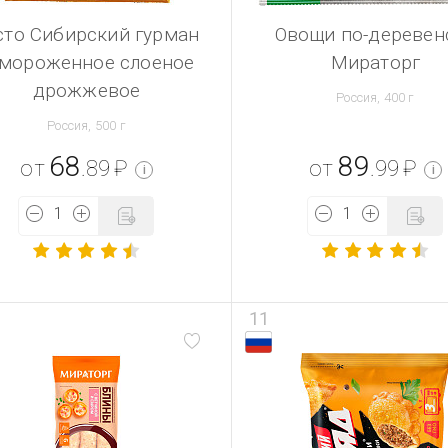
сто Сибирский гурман
Овощи по-деревен
амороженное слоеное
Мираторг
дрожжевое
Россия, 400 г
Россия, 500 г
68
89
от
.89
₽
от
.99
₽
i
i
11