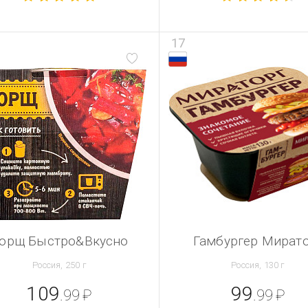
17
орщ Быстро&Вкусно
Гамбургер Мират
Россия, 250 г
Россия, 130 г
109
99
.99
₽
.99
₽