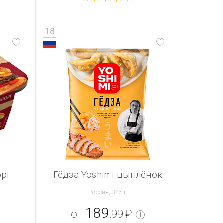
18
орг
Гёдза Yoshimi цыплёнок
Россия, 345 г
189
от
.99
₽
i