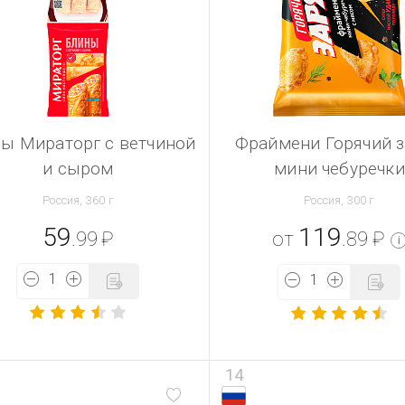
ы Мираторг с ветчиной
Фраймени Горячий 
и сыром
мини чебуречки
Россия, 360 г
Россия, 300 г
59
119
.99
₽
от
.89
₽
i
14