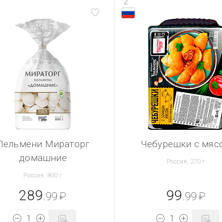
2
Пельмени Мираторг
Чебурешки с мяс
домашние
Россия, 270 г
Россия, 800 г
289
99
.99
₽
.99
₽