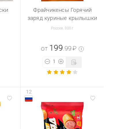
ски
Фрайчикенсы Горячий
заряд куриные крылышки
Россия, 300 г
199
от
.99
₽
i
12