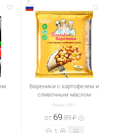
3
ом
Вареники с картофелем и
сливочным маслом
Россия, 350 г
69
от
.89
₽
i