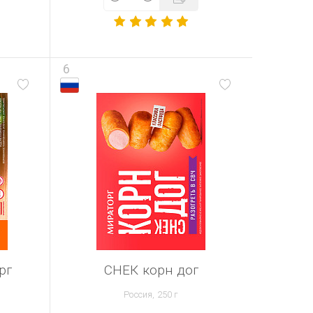
6
рг
СНЕК корн дог
Россия, 250 г