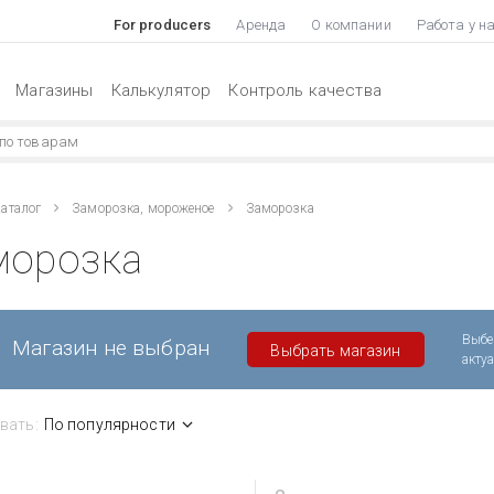
For producers
Аренда
О компании
Работа у н
Магазины
Калькулятор
Контроль качества
аталог
Заморозка, мороженое
Заморозка
морозка
Выбе
Магазин не выбран
Выбрать магазин
акту
вать:
По популярности