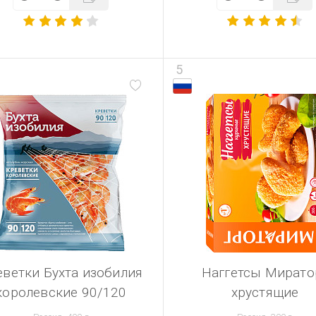
5
еветки Бухта изобилия
Наггетсы Мирато
королевские 90/120
хрустящие