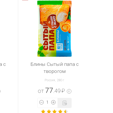
а с
Блины Сытый папа с
творогом
Россия, 280 г
77
от
.49
₽
i