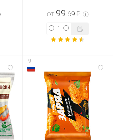
99
от
.69
₽
i
9