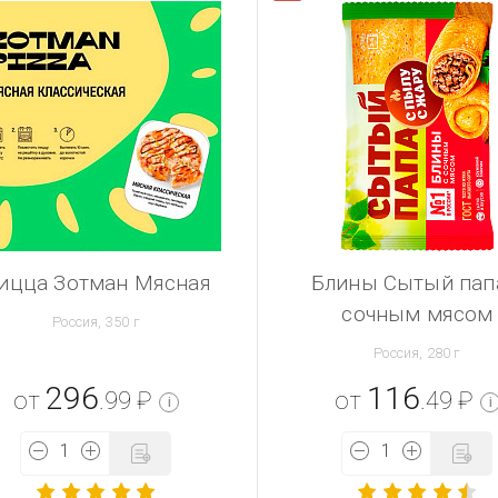
ицца Зотман Мясная
Блины Сытый пап
сочным мясом
Россия, 350 г
Россия, 280 г
296
116
от
.99
₽
от
.49
₽
i
i