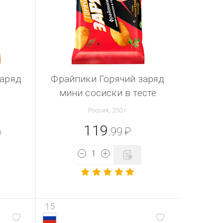
заряд
Фрайпики Горячий заряд
мини сосиски в тесте
Россия, 250 г
119
.99
₽
15