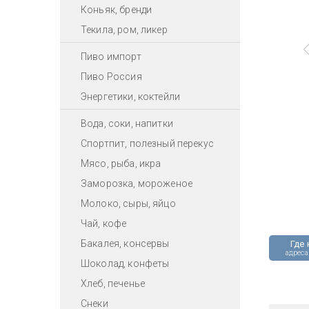
Коньяк, бренди
Текила, ром, ликер
Пиво импорт
Пиво Россия
Энергетики, коктейли
Вода, соки, напитки
Спортпит, полезный перекус
Мясо, рыба, икра
Заморозка, мороженое
Молоко, сыры, яйцо
Чай, кофе
Бакалея, консервы
Где 
адреса
Шоколад, конфеты
Хлеб, печенье
Снеки