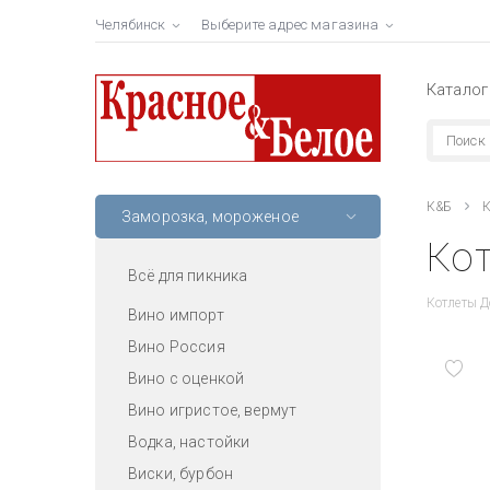
Челябинск
Выберите адрес магазина
Каталог
К&Б
К
Заморозка, мороженое
Кот
Всё для пикника
Котлеты Д
Вино импорт
Вино Россия
Вино с оценкой
Вино игристое, вермут
Водка, настойки
Виски, бурбон