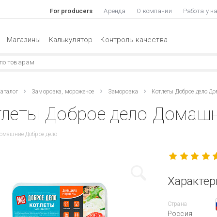
For producers
Аренда
О компании
Работа у н
Магазины
Калькулятор
Контроль качества
аталог
Заморозка, мороженое
Заморозка
Котлеты Доброе дело Д
леты Доброе дело Домашн
омашние Доброе дело
Характер
Страна
Россия