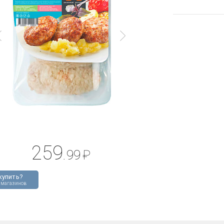
259
.99
₽
купить?
 магазинов