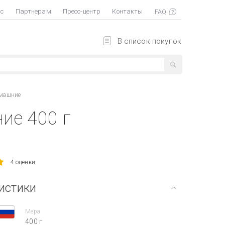
ас
Партнерам
Пресс-центр
Контакты
В список покупок
омашние
ие 400 г
4 оценки
истики
Мера
400 г