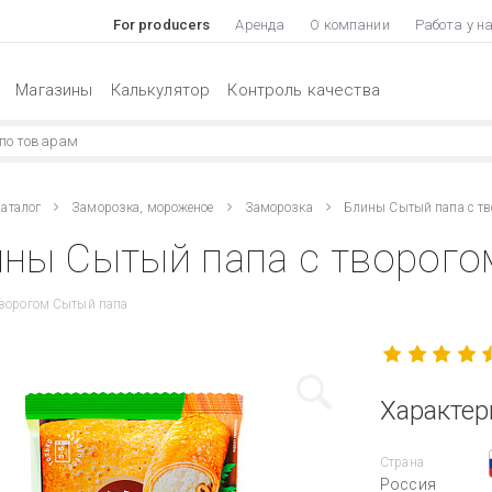
For producers
Аренда
О компании
Работа у н
Магазины
Калькулятор
Контроль качества
аталог
Заморозка, мороженое
Заморозка
Блины Сытый папа с т
ны Сытый папа с творогом
творогом Сытый папа
Характер
Страна
Россия