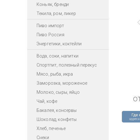
Коньяк, бренди
Текила, ром, ликер
Пиво импорт
Пиво Россия
Энергетики, коктейли
Вода, соки, напитки
Спортпит, полезный перекус
Мясо, рыба, икра
Заморозка, мороженое
Молоко, сыры, яйцо
о
Чай, кофе
Бакалея, консервы
Где 
Шоколад, конфеты
адреса
Хлеб, печенье
Снеки