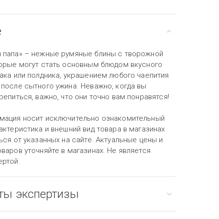
е
 папа» – нежные румяные блины с творожной
торые могут стать основным блюдом вкусного
рака или полдника, украшением любого чаепития
 после сытного ужина. Неважно, когда вы
репиться, важно, что они точно вам понравятся!
мация носит исключительно ознакомительный
актеристика и внешний вид товара в магазинах
ься от указанных на сайте. Актуальные цены и
варов уточняйте в магазинах. Не является
ертой.
ты экспертизы