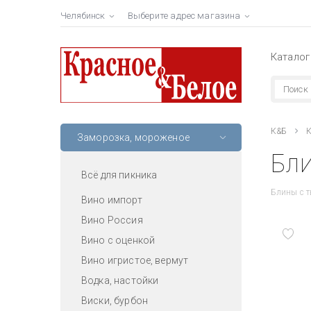
Челябинск
Выберите адрес магазина
Каталог
К&Б
К
Заморозка, мороженое
Бли
Всё для пикника
Блины с 
Вино импорт
Вино Россия
Вино с оценкой
Вино игристое, вермут
Водка, настойки
Виски, бурбон