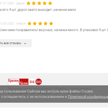
07.07.2025
Дарья
всего 4 шт ,дороговато выходит ,начинки мало
23.05.2025
Илюся
Блинчики понравились! вкусные, начинки много. В упаковке 4 шт.
ть все отзывы
Товарные знаки принадлежат Обществу с ограниченной
ва пользования Сайтом мы используем файлы Cookie.
ответственностью «Альфа-М», ОГРН 1147746779025
ы соглашаетесь с их использованием и
Политикой конфиденц