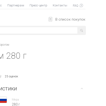
ас
Партнерам
Пресс-центр
Контакты
В список покупок
ворогом
 280 г
25 оценок
истики
Мера
280 г