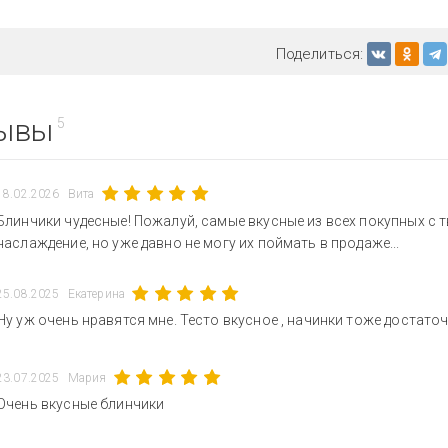
Поделиться:
ывы
5
18.02.2026
Вита
Блинчики чудесные! Пожалуй, самые вкусные из всех покупных с 
наслаждение, но уже давно не могу их поймать в продаже...
25.08.2025
Екатерина
Ну уж очень нравятся мне. Тесто вкусное , начинки тоже достаточ
23.07.2025
Мария
Очень вкусные блинчики