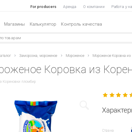
For producers
Аренда
О компании
Работа у н
Магазины
Калькулятор
Контроль качества
аталог
Заморозка, мороженое
Мороженое
Мороженое Коровка из
оженое Коровка из Корен
з Кореновки пломбир
Характер
Страна