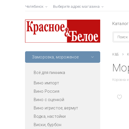
Челябинск
Выберите адрес магазина
Каталог
К&Б
К
Заморозка, мороженое
Мор
Всё для пикника
Коровка и
Вино импорт
Вино Россия
Вино с оценкой
Вино игристое, вермут
Водка, настойки
Виски, бурбон