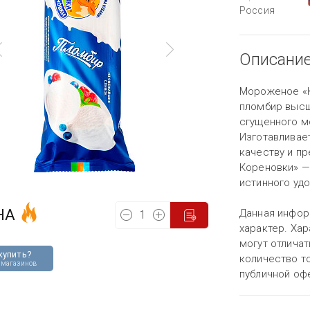
Россия
Описани
Мороженое «К
пломбир высш
сгущенного м
Изготавливае
качеству и пр
Кореновки» —
истинного удо
НА
Данная инфор
характер. Хар
могут отличат
купить?
количество то
 магазинов
публичной оф