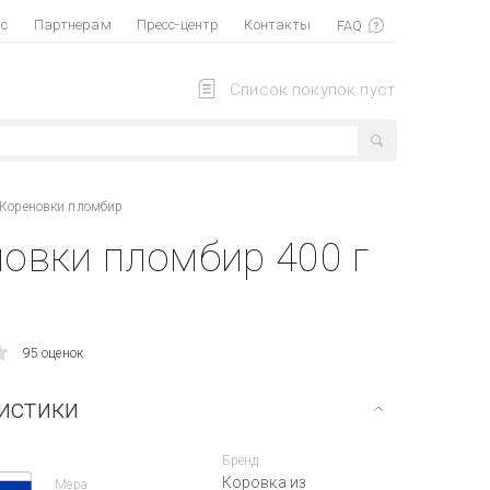
ас
Партнерам
Пресс-центр
Контакты
Список покупок пуст
 Кореновки пломбир
овки пломбир 400 г
95 оценок
истики
Бренд
Коровка из
Мера