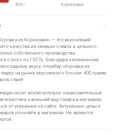
400 г
Кореновки
е
оровка из Кореновки» — это вкуснейший
его качества из «живых» сливок и цельного
олока собственного производства.
тся строго по ГОСТу. Благодаря неизменному
евосходному вкусу, пломбир «Коровка из
 лидер на рынке мороженого России. 400 грамм
вольствия!
мация носит исключительно ознакомительный
актеристика и внешний вид товара в магазинах
ься от указанных на сайте. Актуальные цены и
варов уточняйте в магазинах. Не является
ертой.