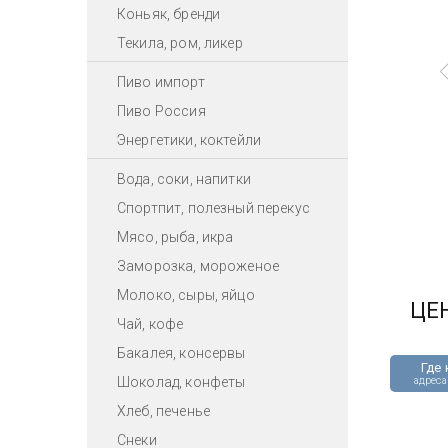
Коньяк, бренди
Текила, ром, ликер
Пиво импорт
Пиво Россия
Энергетики, коктейли
Вода, соки, напитки
Спортпит, полезный перекус
Мясо, рыба, икра
Заморозка, мороженое
Молоко, сыры, яйцо
ЦЕ
Чай, кофе
Бакалея, консервы
Где 
Шоколад, конфеты
адреса
Хлеб, печенье
Снеки