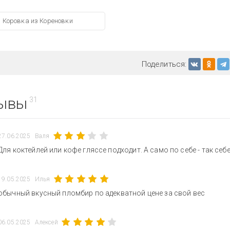
Коровка из Кореновки
Поделиться:
ывы
31
27.06.2025
Валя
Для коктейлей или кофе гляссе подходит. А само по себе - так себ
19.05.2025
Илья
обычный вкусный пломбир по адекватной цене за свой вес
06.05.2025
Алексей