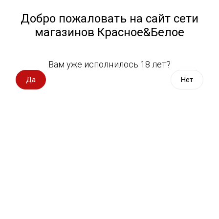
Работа у нас
Назад
Добро пожаловать на сайт сети
магазинов Красное&Белое
Всё для пикника
Спецпредложения
Вам уже исполнилось 18 лет?
Коровка из Кореновки
Вино импорт
Да
Нет
Вино Россия
Магазин не выбран
Выберите магазин, чтобы увидеть актуальный каталог
Вино с оценкой
товаров.
Выбрать магазин
Вино игристое, вермут
Водка, настойки
Фильтры
Виски, бурбон
Сортировать:
По популярности
Коньяк, бренди