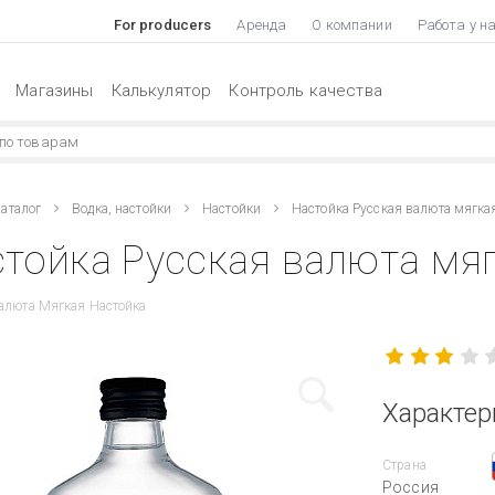
For producers
Аренда
О компании
Работа у н
Магазины
Калькулятор
Контроль качества
аталог
Водка, настойки
Настойки
Настойка Русская валюта мягка
тойка Русская валюта мяг
алюта Мягкая Настойка
Характер
Страна
Россия