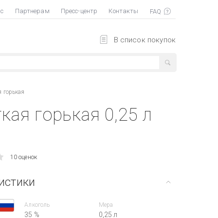
ас
Партнерам
Пресс-центр
Контакты
В список покупок
я горькая
кая горькая 0,25 л
10 оценок
истики
Алкоголь
Мера
35 %
0,25 л