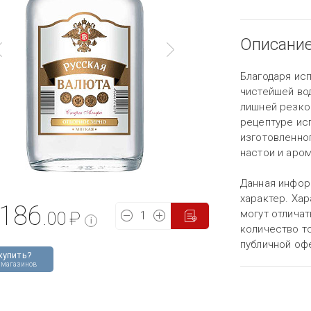
Описани
Благодаря ис
чистейшей во
лишней резко
рецептуре ис
изготовленног
настои и аро
Данная инфор
характер. Хар
186
могут отличат
.00
₽
i
количество то
публичной оф
купить?
 магазинов