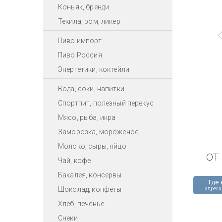
Коньяк, бренди
Текила, ром, ликер
Пиво импорт
Пиво Россия
Энергетики, коктейли
Вода, соки, напитки
Спортпит, полезный перекус
Мясо, рыба, икра
Заморозка, мороженое
Молоко, сыры, яйцо
от
Чай, кофе
Бакалея, консервы
Где 
Шоколад, конфеты
адреса
Хлеб, печенье
Снеки