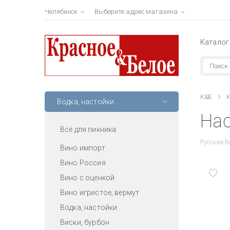
Челябинск
Выберите адрес магазина
Каталог
К&Б
К
Водка, настойки
Нас
Всё для пикника
Русская В
Вино импорт
Вино Россия
Вино с оценкой
Вино игристое, вермут
Водка, настойки
Виски, бурбон