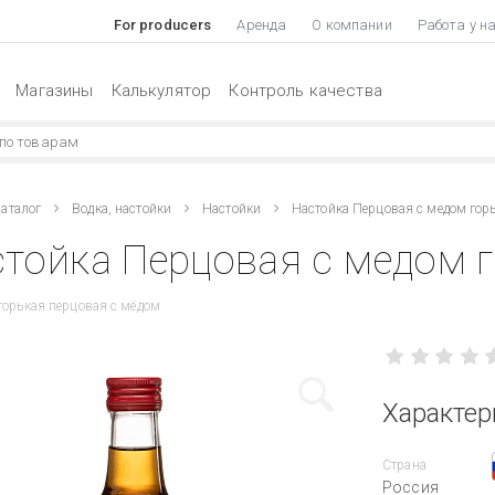
For producers
Аренда
О компании
Работа у н
Магазины
Калькулятор
Контроль качества
аталог
Водка, настойки
Настойки
Настойка Перцовая с медом гор
тойка Перцовая с медом г
горькая перцовая с мёдом
Характер
Страна
Россия