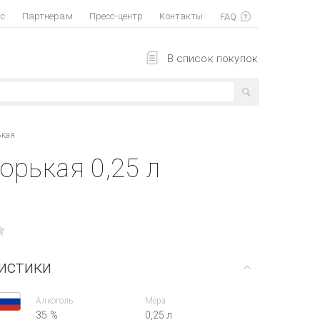
ас
Партнерам
Пресс-центр
Контакты
В список покупок
ькая
орькая 0,25 л
истики
Алкоголь
Мера
35 %
0,25 л