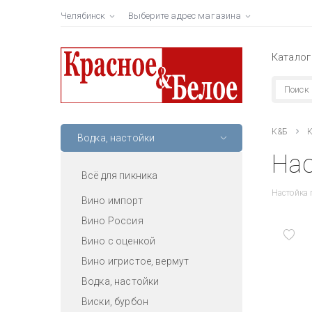
Челябинск
Выберите адрес магазина
Каталог
К&Б
К
Водка, настойки
Нас
Всё для пикника
Настойка 
Вино импорт
Вино Россия
Вино с оценкой
Вино игристое, вермут
Водка, настойки
Виски, бурбон