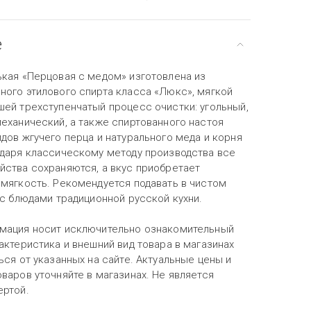
е
ькая «Перцовая с медом» изготовлена из
ного этилового спирта класса «Люкс», мягкой
шей трехступенчатый процесс очистки: угольный,
механический, а также спиртованного настоя
дов жгучего перца и натурального меда и корня
одаря классическому методу производства все
йства сохраняются, а вкус приобретает
 мягкость. Рекомендуется подавать в чистом
 с блюдами традиционной русской кухни.
мация носит исключительно ознакомительный
актеристика и внешний вид товара в магазинах
ься от указанных на сайте. Актуальные цены и
варов уточняйте в магазинах. Не является
ертой.