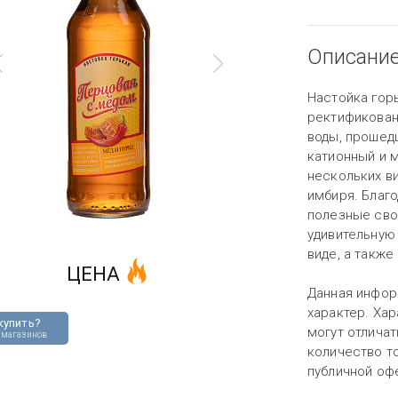
Описани
Настойка гор
ректификован
воды, прошед
катионный и 
нескольких ви
имбиря. Благ
полезные сво
удивительную
виде, а также
ЦЕНА
Данная инфор
характер. Хар
купить?
могут отличат
 магазинов
количество то
публичной оф