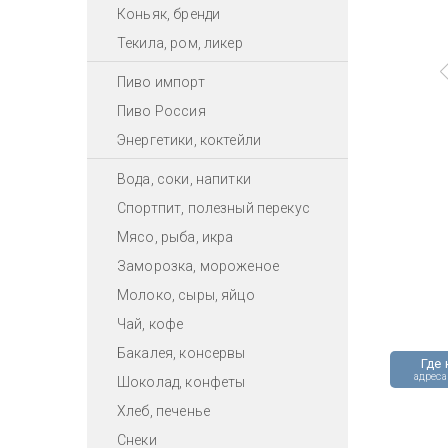
Коньяк, бренди
Текила, ром, ликер
Пиво импорт
Пиво Россия
Энергетики, коктейли
Вода, соки, напитки
Спортпит, полезный перекус
Мясо, рыба, икра
Заморозка, мороженое
Молоко, сыры, яйцо
Чай, кофе
Бакалея, консервы
Где 
адреса
Шоколад, конфеты
Хлеб, печенье
Снеки