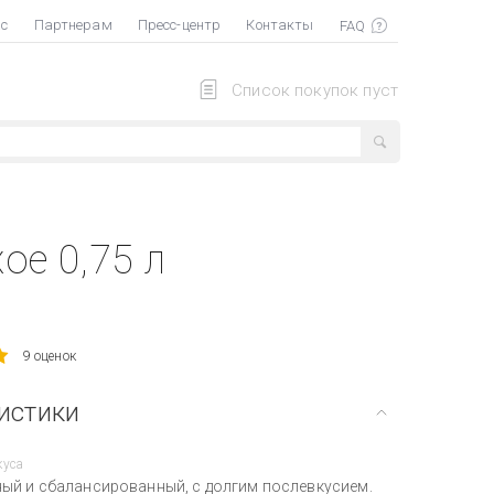
ас
Партнерам
Пресс-центр
Контакты
Список покупок пуст
ое 0,75 л
9 оценок
истики
куса
ый и сбалансированный, с долгим послевкусием.