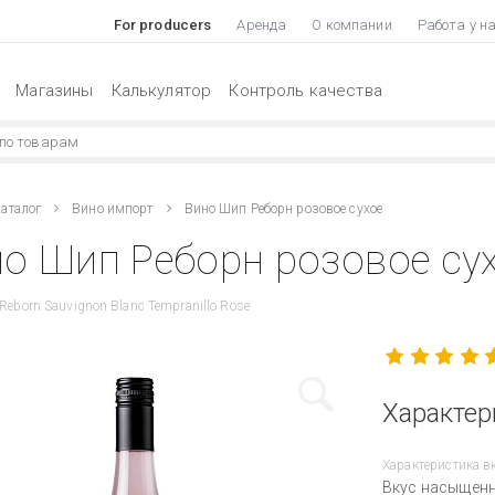
For producers
Аренда
О компании
Работа у н
Магазины
Калькулятор
Контроль качества
аталог
Вино импорт
Вино Шип Реборн розовое сухое
о Шип Реборн розовое сух
Reborn Sauvignon Blanc Tempranillo Rose
Характер
Характеристика в
Вкус насыщенн