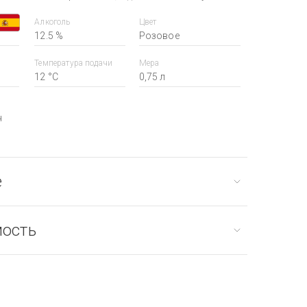
Алкоголь
Цвет
12.5 %
Розовое
Температура подачи
Мера
12 °С
0,75 л
н
е
мость