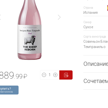
Страна
Испания
Сахар
Сухое
Сорта винограда
Совиньон Бла
Темпранильо
Описани
889
.99
₽
Сочетае
купить?
 магазинов