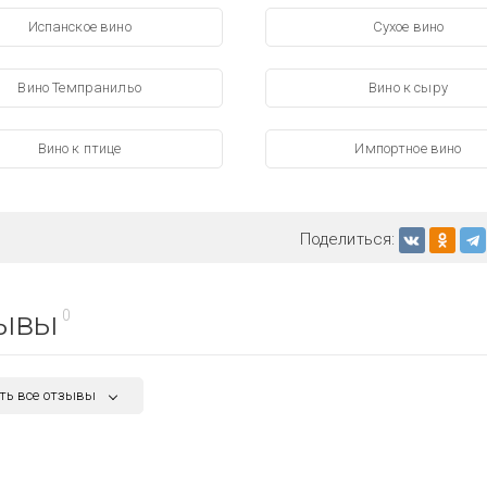
Испанское вино
Сухое вино
Вино Темпранильо
Вино к сыру
Вино к птице
Импортное вино
Поделиться:
ывы
0
ть все отзывы