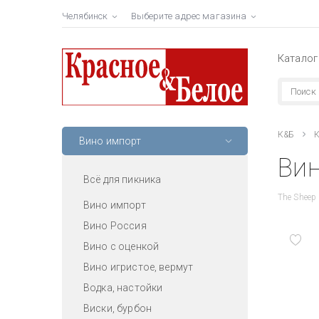
Челябинск
Выберите адрес магазина
Каталог
К&Б
К
Вино импорт
Вин
Всё для пикника
The Sheep 
Вино импорт
Вино Россия
Вино с оценкой
Вино игристое, вермут
Водка, настойки
Виски, бурбон