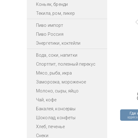
Коньяк, бренди
Текила, ром, ликер
Пиво импорт
Пиво Россия
Энергетики, коктейли
Вода, соки, напитки
Спортпит, полезный перекус
Мясо, рыба, икра
Заморозка, мороженое
Молоко, сыры, яйцо
Чай, кофе
Бакалея, консервы
Где 
Шоколад, конфеты
адреса
Хлеб, печенье
Снеки