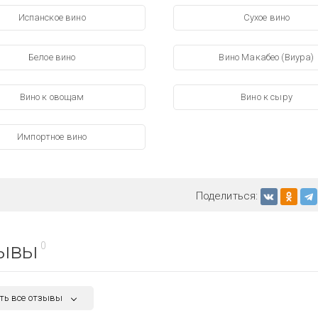
Испанское вино
Сухое вино
Белое вино
Вино Макабео (Виура)
Вино к овощам
Вино к сыру
Импортное вино
Поделиться:
ывы
0
ть все отзывы