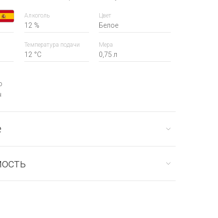
Алкоголь
Цвет
12 %
Белое
Температура подачи
Мера
12 °С
0,75 л
о
н
е
мость