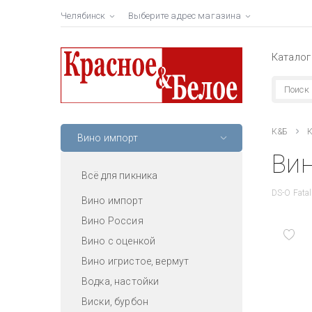
Челябинск
Выберите адрес магазина
Каталог
К&Б
К
Вино импорт
Вин
Всё для пикника
DS-O Fatal
Вино импорт
Вино Россия
Вино с оценкой
Вино игристое, вермут
Водка, настойки
Виски, бурбон