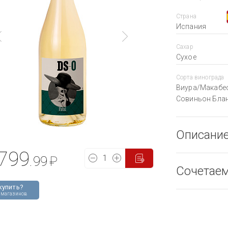
Страна
Испания
Сахар
Сухое
Сорта винограда
Виура/Макабе
Совиньон Бла
Описани
799
.99
₽
Сочетае
купить?
 магазинов