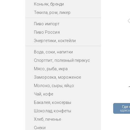
Коньяк, бренди
Текила, ром, ликер
Пиво импорт
Пиво Россия
Энергетики, коктейли
Вода, соки, напитки
Спортпит, полезный перекус
Мясо, рыба, икра
Заморозка, мороженое
Молоко, сыры, яйцо
Чай, кофе
Бакалея, консервы
Где 
Шоколад, конфеты
адреса
Хлеб, печенье
Снеки