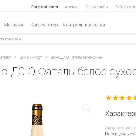
For producers
Аренда
О компании
Работа у н
Магазины
Калькулятор
Контроль качества
аталог
Вино импорт
Вино ДС О Фаталь белое сухое
о ДС О Фаталь белое сухое
Характер
Характеристика в
Насыщенные яб