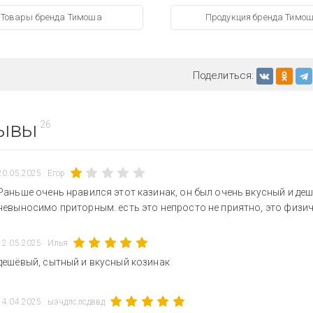
Товары бренда Тимоша
Продукция бренда Тимо
Поделиться:
ывы
26
20.05.2025
Егор
Раньше очень нравился этот казинак, он был очень вкусный и де
невыносимо приторным. есть это непросто не приятно, это физич
12.05.2025
Илья
дешёвый, сытный и вкусный козинак
14.04.2025
ыэчдлслсдввд