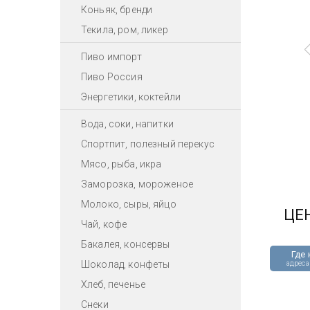
Коньяк, бренди
Текила, ром, ликер
Пиво импорт
Пиво Россия
Энергетики, коктейли
Вода, соки, напитки
Спортпит, полезный перекус
Мясо, рыба, икра
Заморозка, мороженое
Молоко, сыры, яйцо
ЦЕ
Чай, кофе
Бакалея, консервы
Где 
Шоколад, конфеты
адреса
Хлеб, печенье
Снеки