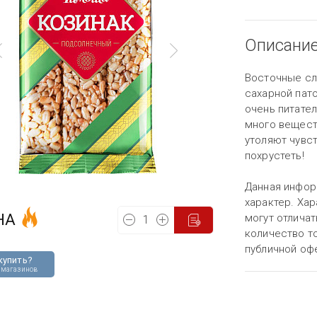
Описани
Восточные сл
сахарной пато
очень питате
много вещест
утоляют чувст
похрустеть!
Данная инфор
характер. Хар
НА
могут отличат
количество то
публичной оф
купить?
 магазинов