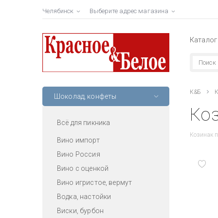
Челябинск
Выберите адрес магазина
Каталог
К&Б
К
Шоколад, конфеты
Коз
Всё для пикника
Козинак 
Вино импорт
Вино Россия
Вино с оценкой
Вино игристое, вермут
Водка, настойки
Виски, бурбон