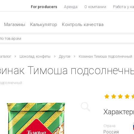
For producers
Аренда
О компании
Работа у н
Магазины
Калькулятор
Контроль качества
аталог
Шоколад, конфеты
Другое
Козинак Тимоша подсолнечный
инак Тимоша подсолнечны
подсолнечный
Характер
Страна
Россия