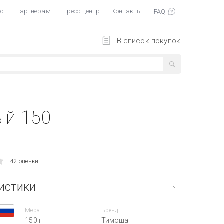
ас
Партнерам
Пресс-центр
Контакты
В список покупок
й 150 г
42 оценки
истики
Мера
Бренд
150 г
Тимоша