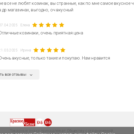
че все не любят козинак, вы странные, как по мне самое вкусное ч
в др магазинах, выгодно, оч вкусный
07.04.2025
Елена
Отличные козинаки, очень приятная цена
21.03.2025
Ирина
Очень вкусные, только такие и покупаю. Нам нравится
ть все отзывы
Товарные знаки принадлежат Обществу с ограниченной