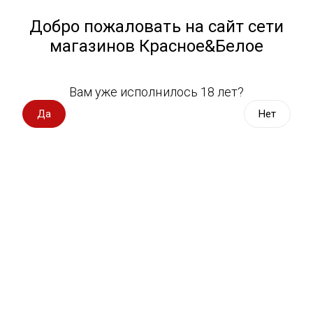
Работа у нас
Назад
Добро пожаловать на сайт сети
магазинов Красное&Белое
Всё для пикника
Спецпредложения
Вам уже исполнилось 18 лет?
Другое
Вино импорт
Да
Нет
Вино Россия
Магазин не выбран
Выберите магазин, чтобы увидеть актуальный каталог
Вино с оценкой
товаров.
Выбрать магазин
Вино игристое, вермут
Водка, настойки
Фильтры
Виски, бурбон
Сортировать:
По популярности
Коньяк, бренди