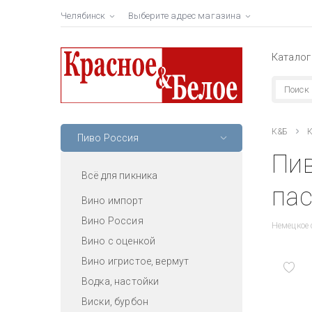
Челябинск
Выберите адрес магазина
Каталог
К&Б
К
Пиво Россия
Пив
Всё для пикника
пас
Вино импорт
Вино Россия
Немецкое 
Вино с оценкой
Вино игристое, вермут
Водка, настойки
Виски, бурбон