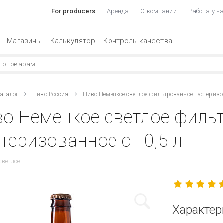
For producers
Аренда
О компании
Работа у н
Магазины
Калькулятор
Контроль качества
аталог
Пиво Россия
Пиво Немецкое светлое фильтрованное пастеризо
о Немецкое светлое филь
теризованное ст 0,5 л
светлое
Характер