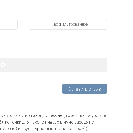
Пиво фильтрованное
Оставить отзыв
ное количество газов, освежает, горчинка на уровне
5л копейки для такого пива, отлично заходят с
м кто любит культурно выпить по вечерам)))