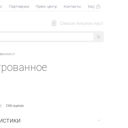
ас
Партнерам
Пресс-центр
Контакты
Список покупок пуст
ванное ст
трованное
266 оценок
истики