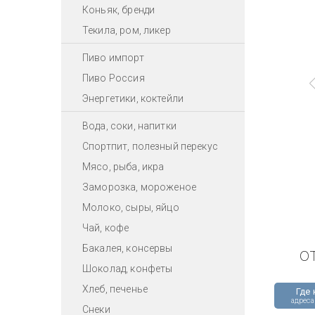
Коньяк, бренди
Текила, ром, ликер
Пиво импорт
Пиво Россия
Энергетики, коктейли
Вода, соки, напитки
Спортпит, полезный перекус
Мясо, рыба, икра
Заморозка, мороженое
Молоко, сыры, яйцо
Чай, кофе
Бакалея, консервы
о
Шоколад, конфеты
Хлеб, печенье
Где 
адреса
Снеки