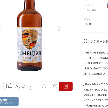
Страна
Россия
Мера
0,5 л
Описани
Легкое пиво 
светло-солом
ноты дополня
Пиво дает хо
углекислого г
94
Данная инфор
т
.79
₽
i
характер. Хар
могут отличат
количество то
купить?
 магазинов
публичной оф