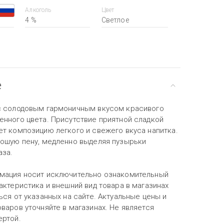
Алкоголь
Цвет
4 %
Светлое
е
с солодовым гармоничным вкусом красивого
енного цвета. Присутствие приятной сладкой
ет композицию легкого и свежего вкуса напитка.
рошую пену, медленно выделяя пузырьки
аза.
мация носит исключительно ознакомительный
актеристика и внешний вид товара в магазинах
ься от указанных на сайте. Актуальные цены и
варов уточняйте в магазинах. Не является
ертой.