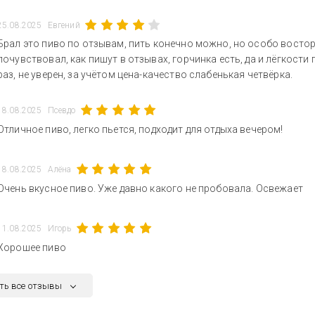
25.08.2025
Евгений
Брал это пиво по отзывам, пить конечно можно, но особо востор
почувствовал, как пишут в отзывах, горчинка есть, да и лёгкости
раз, не уверен, за учётом цена-качество слабенькая четвёрка.
18.08.2025
Псевдо
Отличное пиво, легко пьется, подходит для отдыха вечером!
18.08.2025
Алёна
Очень вкусное пиво. Уже давно какого не пробовала. Освежает
11.08.2025
Игорь
Хорошее пиво
ть все отзывы