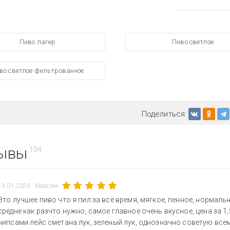
Пиво лагер
Пиво светлое
во светлое фильтрованное
Поделиться:
ывы
104
19.01.2026
Максим
Это лучшее пиво что я пил за всё время, мягкое, пенное, нормаль
средне как разчто нужно, самое главное очень вкусное, цена за 1,
чипсами лейс сметана лук, зеленый лук, однозначно советую все