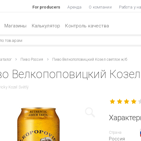
For producers
Аренда
О компании
Работа у н
Магазины
Калькулятор
Контроль качества
аталог
Пиво Россия
Пиво Велкопоповицкий Козел светлое ж/б
о Велкопоповицкий Козел 
icky Kozel Světlý
Характер
Страна
Россия