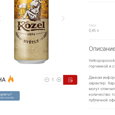
Мера
0,45 л
Описани
Velkopopovick
горчинкой и 
Данная инфор
НА
характер. Хар
могут отличат
количество то
купить?
 магазинов
публичной оф