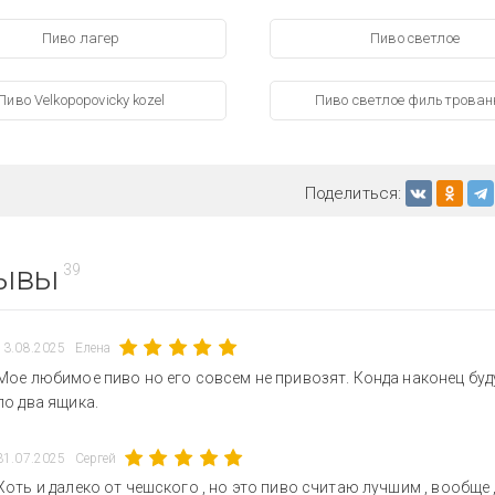
Пиво лагер
Пиво светлое
Пиво Velkopopovicky kozel
Пиво светлое фильтрован
Поделиться:
ывы
39
13.08.2025
Елена
Мое любимое пиво но его совсем не привозят. Конда наконец буд
по два ящика.
31.07.2025
Сергей
Хоть и далеко от чешского , но это пиво считаю лучшим , вообще , 