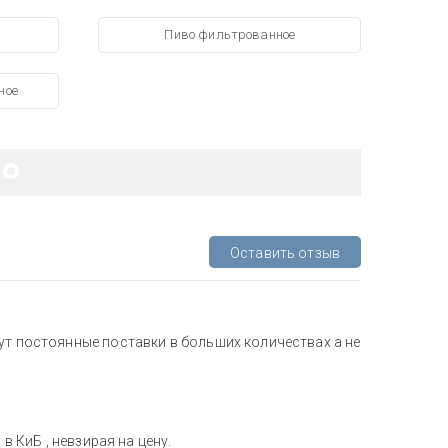
Пиво фильтрованное
ное
Оставить отзыв
ут постоянные поставки в больших количествах а не
в КиБ , невзирая на цену.