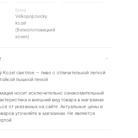
Бренд
Velkopopovicky
kozel
(Велкопоповицкий
козел)
е
ý Kozel светлое — пиво с отличительной легкой
стойкой пышной пеной.
мация носит исключительно ознакомительный
актеристика и внешний вид товара в магазинах
ься от указанных на сайте. Актуальные цены и
варов уточняйте в магазинах. Не является
ертой.