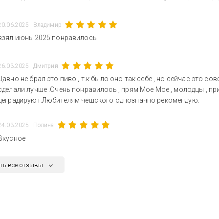
20.06.2025
Владимир
взял июнь 2025 понравилось
26.03.2025
Дмитрий
Давно не брал это пиво , т.к было оно так себе , но сейчас это сов
сделали лучше .Очень понравилось , прям Мое Мое , молодцы , пр
деградируют.Любителям чешского однозначно рекомендую.
24.03.2025
Полина
Вкусное
ть все отзывы