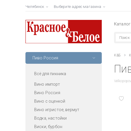
Челябинск
Выберите адрес магазина
Каталог
К&Б
К
Пиво Россия
Пив
Всё для пикника
Velkopopov
Вино импорт
Вино Россия
Вино с оценкой
Вино игристое, вермут
Водка, настойки
Виски, бурбон