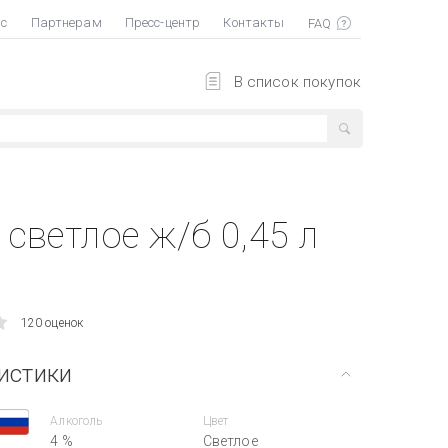
ас
Партнерам
Пресс-центр
Контакты
В список покупок
светлое ж/б 0,45 л
120 оценок
истики
Алкоголь
Цвет
4 %
Светлое