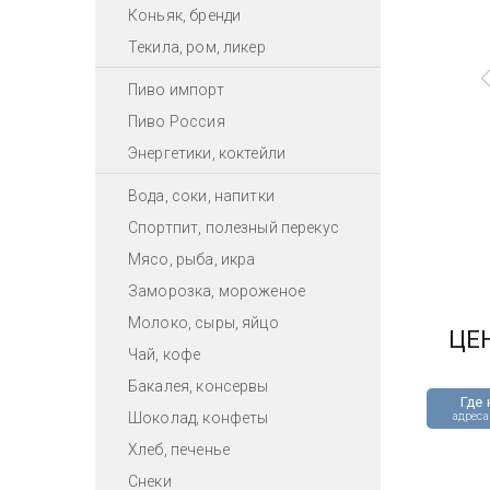
Коньяк, бренди
Текила, ром, ликер
Пиво импорт
Пиво Россия
Энергетики, коктейли
Вода, соки, напитки
Спортпит, полезный перекус
Мясо, рыба, икра
Заморозка, мороженое
Молоко, сыры, яйцо
ЦЕ
Чай, кофе
Бакалея, консервы
Где 
Шоколад, конфеты
адреса
Хлеб, печенье
Снеки