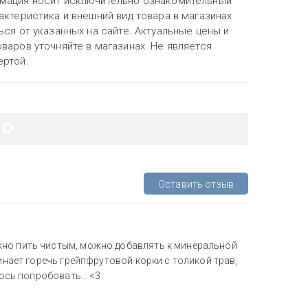
мация носит исключительно ознакомительный
актеристика и внешний вид товара в магазинах
ься от указанных на сайте. Актуальные цены и
варов уточняйте в магазинах. Не является
ертой.
Оставить отзыв
жно пить чистым, можно добавлять к минеральной
минает горечь грейпфрутовой корки с толикой трав,
ось попробовать... <3