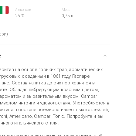
Алкоголь
Мера
25 %
0,75 л
ари)
е
еритив на основе горьких трав, ароматических
трусовых, созданный в 1861 году Гаспаре
ане. Состав напитка до сих пор хранится в
ете. Обладая вибрирующим красным цветом,
ароматом и выразительным вкусом, Campari
мволом интриги и удовольствия. Употребляется в
ритива в составе всемирно известных коктейлей,
roni, Americano, Campari Tonic. Попробуйте и вы
чного итальянского стиля!