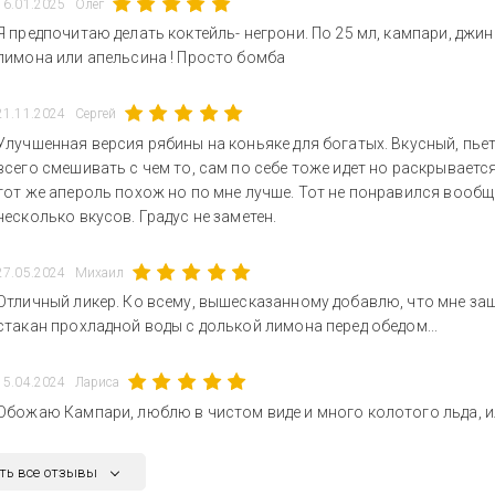
16.01.2025
Олег
Я предпочитаю делать коктейль- негрони. По 25 мл, кампари, джин
лимона или апельсина ! Просто бомба
21.11.2024
Сергей
Улучшенная версия рябины на коньяке для богатых. Вкусный, пьет
всего смешивать с чем то, сам по себе тоже идет но раскрывается
тот же апероль похож но по мне лучше. Тот не понравился вообще
несколько вкусов. Градус не заметен.
27.05.2024
Михаил
Отличный ликер. Ко всему, вышесказанному добавлю, что мне заш
стакан прохладной воды с долькой лимона перед обедом...
15.04.2024
Лариса
Обожаю Кампари, люблю в чистом виде и много колотого льда, ил
ть все отзывы