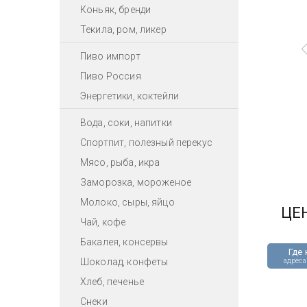
Коньяк, бренди
Текила, ром, ликер
Пиво импорт
Пиво Россия
Энергетики, коктейли
Вода, соки, напитки
Спортпит, полезный перекус
Мясо, рыба, икра
Заморозка, мороженое
Молоко, сыры, яйцо
ЦЕ
Чай, кофе
Бакалея, консервы
Где 
Шоколад, конфеты
адреса
Хлеб, печенье
Снеки