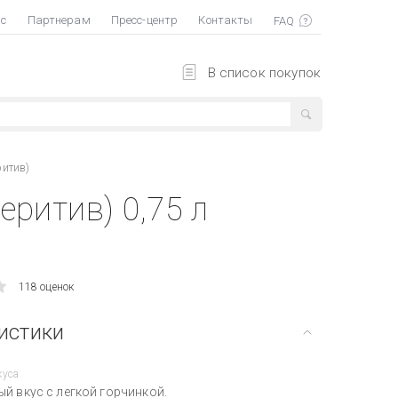
ас
Партнерам
Пресс-центр
Контакты
В список покупок
ритив)
ритив) 0,75 л
118 оценок
истики
куса
й вкус с легкой горчинкой.