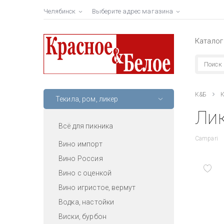
Челябинск
Выберите адрес магазина
Каталог
К&Б
К
Текила, ром, ликер
Лик
Всё для пикника
Campari
Вино импорт
Вино Россия
Вино с оценкой
Вино игристое, вермут
Водка, настойки
Виски, бурбон