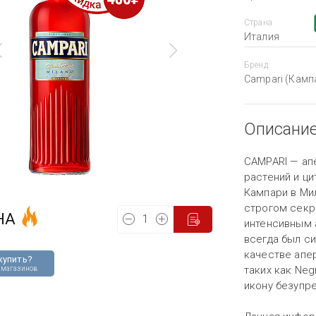
Страна
Италия
Бренд
Campari (Камп
Описани
CAMPARI — ап
растений и ци
Кампари в Мил
строгом секр
НА
интенсивным 
всегда был си
качестве апе
купить?
таких как Neg
 магазинов
икону безупре