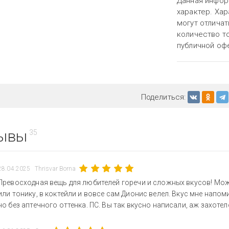
Данная инфор
характер. Хар
могут отличат
количество то
публичной оф
Поделиться:
ывы
35
28.04.2025
Thrisvar Borna
Превосходная вещь для любителей горечи и сложных вкусов! Мо
или тонику, в коктейли и вовсе сам Дионис велел. Вкус мне напо
но без аптечного оттенка. ПС. Вы так вкусно написали, аж захотел