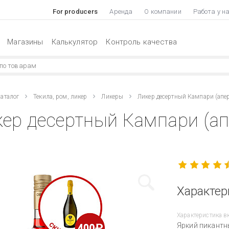
For producers
Аренда
О компании
Работа у н
Магазины
Калькулятор
Контроль качества
аталог
Текила, ром, ликер
Ликеры
Ликер десертный Кампари (апе
ер десертный Кампари (апе
Характер
Характеристика в
Яркий пикантны