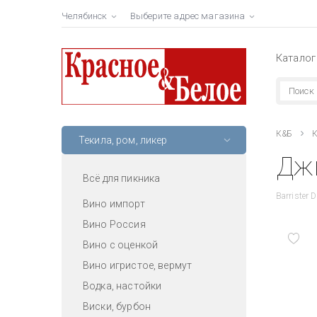
Челябинск
Выберите адрес магазина
Каталог
К&Б
К
Текила, ром, ликер
Джи
Всё для пикника
Barrister D
Вино импорт
Вино Россия
Вино с оценкой
Вино игристое, вермут
Водка, настойки
Виски, бурбон