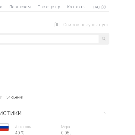
ас
Партнерам
Пресс-центр
Контакты
Список покупок пуст
54 оценки
истики
Алкоголь
Мера
40 %
0,05 л