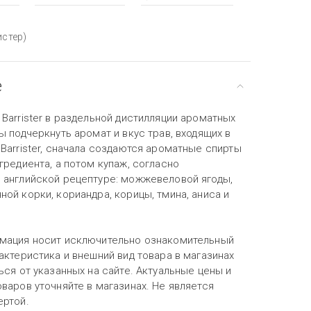
истер)
е
Barrister в раздельной дистилляции ароматных
ы подчеркнуть аромат и вкус трав, входящих в
Barrister, сначала создаются ароматные спирты
гредиента, а потом купаж, согласно
 английской рецептуре: можжевеловой ягоды,
ой корки, кориандра, корицы, тмина, аниса и
мация носит исключительно ознакомительный
актеристика и внешний вид товара в магазинах
ься от указанных на сайте. Актуальные цены и
варов уточняйте в магазинах. Не является
ертой.