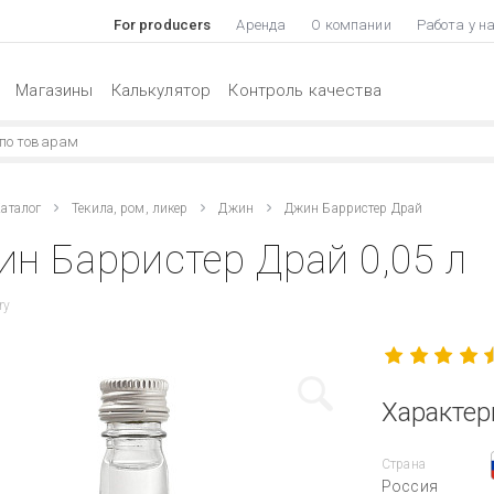
For producers
Аренда
О компании
Работа у н
Магазины
Калькулятор
Контроль качества
аталог
Текила, ром, ликер
Джин
Джин Барристер Драй
н Барристер Драй 0,05 л
ry
Характер
Страна
Россия