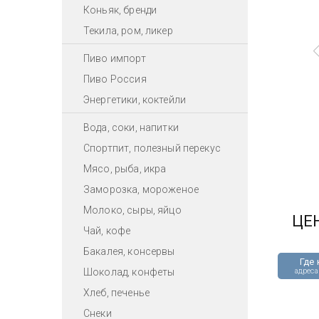
Коньяк, бренди
Текила, ром, ликер
Пиво импорт
Пиво Россия
Энергетики, коктейли
Вода, соки, напитки
Спортпит, полезный перекус
Мясо, рыба, икра
Заморозка, мороженое
Молоко, сыры, яйцо
ЦЕ
Чай, кофе
Бакалея, консервы
Где 
Шоколад, конфеты
адреса
Хлеб, печенье
Снеки