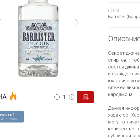
Бренд
Barrister (Барр
Описани
Секрет джина 
спиртов. Чтоб
состав джина 
из каждого ин
классической
свежей лимонн
кардамона.
НА
Данная инфор
характер. Хар
купить?
 магазинов
могут отличат
количество то
публичной оф