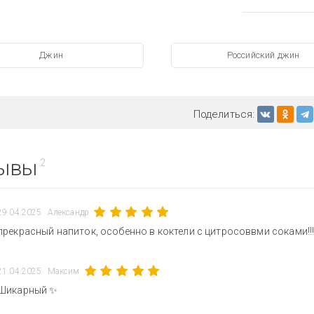
Джин
Российский джин
Поделиться:
ывы
2
29.04.2025
Александр
прекрасный напиток, особенно в коктели с цитросоввми соками!!!
21.04.2025
Максим
Шикарный ✨