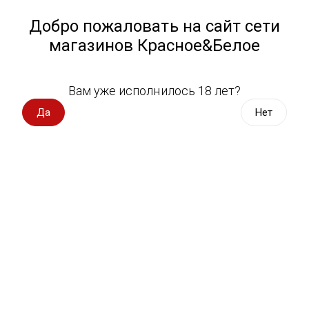
Работа у нас
Назад
Добро пожаловать на сайт сети
магазинов Красное&Белое
Всё для пикника
Спецпредложения
Вам уже исполнилось 18 лет?
Чай
Вино импорт
Да
Нет
Вино Россия
Магазин не выбран
Выберите магазин, чтобы увидеть актуальный каталог
Вино с оценкой
товаров.
Выбрать магазин
Вино игристое, вермут
Водка, настойки
Фильтры
Виски, бурбон
Сортировать:
По популярности
Коньяк, бренди