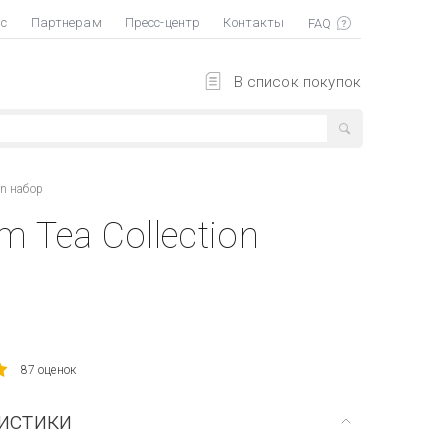
ас
Партнерам
Пресс-центр
Контакты
В список покупок
on набор
m Tea Collection
87 оценок
истики