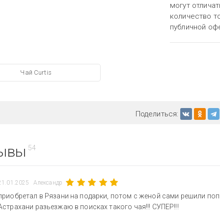
могут отличат
количество то
публичной оф
Чай Curtis
Поделиться:
ывы
54
21.01.2025
Александр
приобретал в Рязани на подарки, потом с женой сами решили попр
Астрахани разьезжаю в поисках такого чая!!! СУПЕР!!!