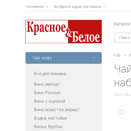
Челябинск
Выберите адрес магазина
Каталог
К&Б
К
Чай, кофе
Чай
Всё для пикника
наб
Вино импорт
Вино Россия
Curtis Des
Вино с оценкой
Вино игристое, вермут
Водка, настойки
Виски, бурбон