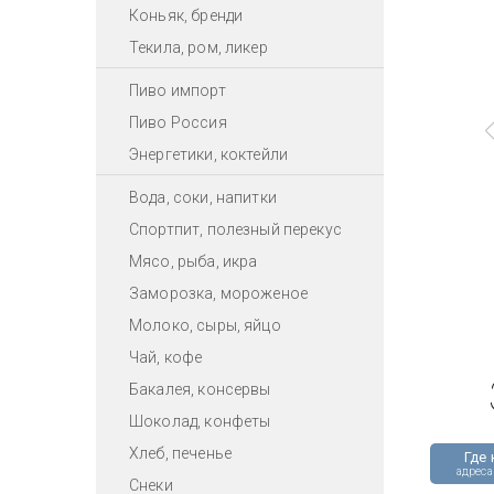
Коньяк, бренди
Текила, ром, ликер
Пиво импорт
Пиво Россия
Энергетики, коктейли
Вода, соки, напитки
Спортпит, полезный перекус
Мясо, рыба, икра
Заморозка, мороженое
Молоко, сыры, яйцо
Чай, кофе
Бакалея, консервы
Шоколад, конфеты
Хлеб, печенье
Где 
адреса
Снеки