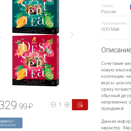
Страна
Россия
Производитель
ООО Май
Описани
Сочетание ве
новую изыска
коллекцию ча
вкусы: шокол
сразу почувст
обычный десер
329
непременно с
.99
₽
праздника!
Данная инфор
купить?
 магазинов
характер. Хар