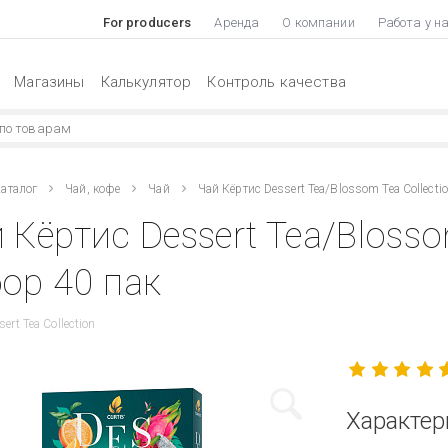
For producers
Аренда
О компании
Работа у н
Магазины
Калькулятор
Контроль качества
аталог
Чай, кофе
Чай
Чай Кёртис Dessert Tea/Blossom Tea Collecti
 Кёртис Dessert Tea/Blosso
ор 40 пак
sert Tea Collection
Характер