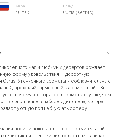
Мера
Бренд
40 пак
Curtis (Кёртис)
е
ликолепного чая и любимых десертов рождает
нную форму удовольствия — десертную
я Curtis! Утонченные ароматы и соблазнительные
адный, ореховый, фруктовый, карамельный… Вы
вуете, почему это горячее лакомство лучше, чем
т! В дополнение в наборе идет свеча, которая
оздаст уютную волшебную атмосферу
мация носит исключительно ознакомительный
актеристика и внешний вид товара в магазинах