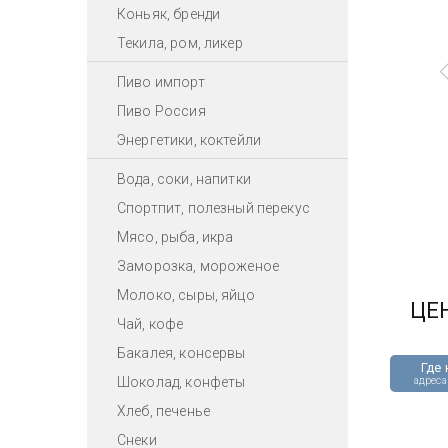
Коньяк, бренди
Текила, ром, ликер
Пиво импорт
Пиво Россия
Энергетики, коктейли
Вода, соки, напитки
Спортпит, полезный перекус
Мясо, рыба, икра
Заморозка, мороженое
Молоко, сыры, яйцо
ЦЕ
Чай, кофе
Бакалея, консервы
Где 
Шоколад, конфеты
адреса
Хлеб, печенье
Снеки