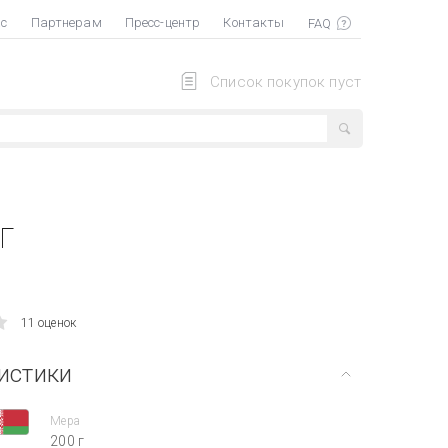
ас
Партнерам
Пресс-центр
Контакты
Список покупок пуст
г
11 оценок
истики
Мера
200 г