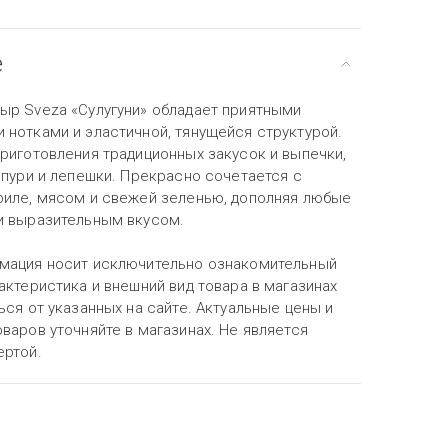
е
ыр Sveza «Сулугуни» обладает приятными
 нотками и эластичной, тянущейся структурой.
приготовления традиционных закусок и выпечки,
апури и лепешки. Прекрасно сочетается с
риле, мясом и свежей зеленью, дополняя любые
и выразительным вкусом.
мация носит исключительно ознакомительный
актеристика и внешний вид товара в магазинах
ься от указанных на сайте. Актуальные цены и
варов уточняйте в магазинах. Не является
ертой.