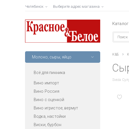
Челябинск
Выберите адрес магазина
Каталог
К&Б
К
Молоко, сыры, яйцо
Сыр
Всё для пикника
Sveza Сул
Вино импорт
Вино Россия
Вино с оценкой
Вино игристое, вермут
Водка, настойки
Виски, бурбон