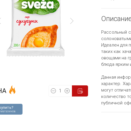
Описани
Рассольный с
солоноватыми
Идеален для 
таких как хач
овощами на г
блюда ярким 
Данная инфор
характер. Хар
НА
могут отличат
количество то
публичной оф
купить?
 магазинов