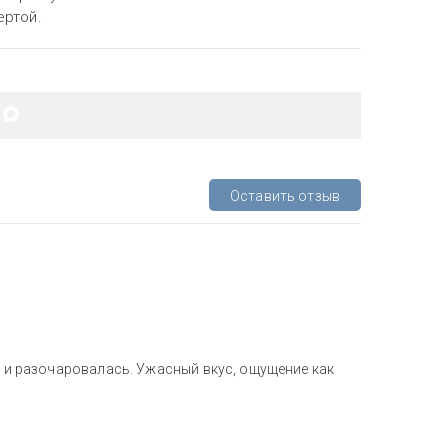
ертой.
Оставить отзыв
а и разочаровалась. Ужасный вкус, ощущение как