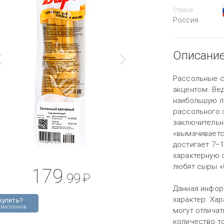
Страна
Россия
Описани
Рассольные с
акцентом. Ве
наибольшую л
рассольного 
заключительн
«вымачиваетс
достигает 7−1
характерную с
любят сыры «
179
.99
₽
Данная инфор
характер. Хар
купить?
 магазинов
могут отличат
количество то