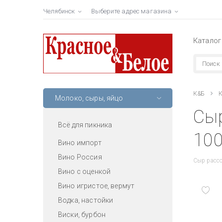
Челябинск
Выберите адрес магазина
Каталог
К&Б
К
Молоко, сыры, яйцо
Сыр
Всё для пикника
100
Вино импорт
Вино Россия
Сыр расс
Вино с оценкой
Вино игристое, вермут
Водка, настойки
Виски, бурбон