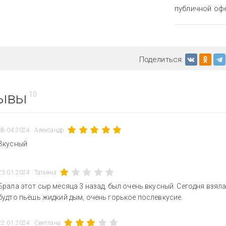
публичной оф
Поделиться:
ывы
10
08.04.2024
Александр
Вкусный
23.01.2024
Татьяна
Брала этот сыр месяца 3 назад, был очень вкусный. Сегодня взял
будто пьёшь жидкий дым, очень горькое послевкусие.
22.01.2024
Светлана