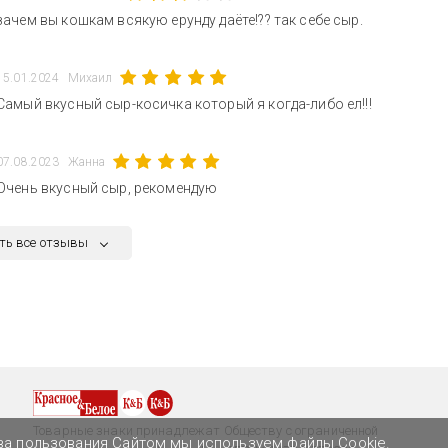
зачем вы кошкам всякую ерунду даёте!?? так себе сыр.
15.01.2024
Михаил
Самый вкусный сыр-косичка который я когда-либо ел!!!
07.08.2023
Жанна
Очень вкусный сыр, рекомендую
ть все отзывы
Товарные знаки принадлежат Обществу с ограниченной
ва пользования Сайтом мы используем файлы Cookie.