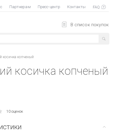
ас
Партнерам
Пресс-центр
Контакты
В список покупок
й косичка копченый
ий косичка копченый
10 оценок
истики