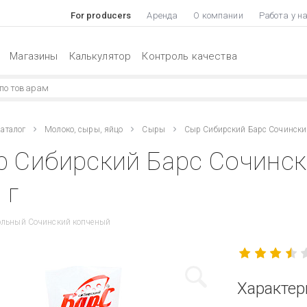
For producers
Аренда
О компании
Работа у н
Магазины
Калькулятор
Контроль качества
аталог
Молоко, сыры, яйцо
Сыры
Сыр Сибирский Барс Сочински
 Сибирский Барс Сочинск
 г
ольный Сочинский копченый
Характер