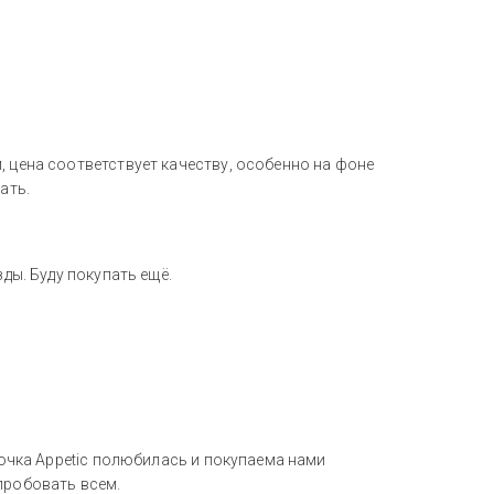
, цена соответствует качеству, особенно на фоне
ать.
зды. Буду покупать ещё.
убочка Appetic полюбилась и покупаема нами
пробовать всем.