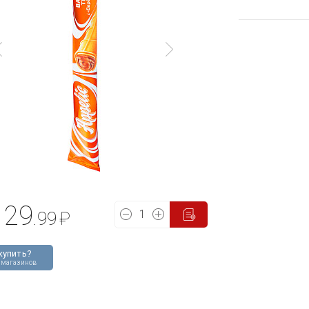
29
.99
₽
купить?
 магазинов