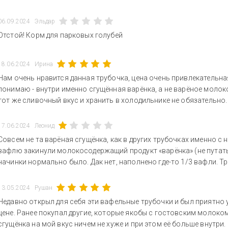
06.09.2024
Эльдар
Отстой! Корм для парковых голубей
18.06.2024
Ирина
Нам очень нравится данная трубочка, цена очень привлекательна
понимаю - внутри именно сгущённая варёнка, а не варёное молоко
тот же сливочный вкус и хранить в холодильнике не обязательно
17.06.2024
Леонид
Совсем не та варёная сгущёнка, как в других трубочках именно с 
вафлю закинули молокосодержащий продукт «варёнка» (не путать 
начинки нормально было. Дак нет, наполнено где-то 1/3 вафли. Т
13.05.2024
Рушан
Недавно открыл для себя эти вафельные трубочки и был приятно
цене. Ранее покупал другие, которые якобы с гостовским молоком
сгущёнка на мой вкус ничем не хуже и при этом её больше внутри