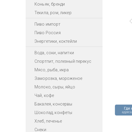
Коньяк, бренди
Текила, ром, ликер
Пиво импорт
Пиво Россия
Энергетики, коктейли
Вода, соки, напитки
Спортпит, полезный перекус
Мясо, рыба, икра
Заморозка, мороженое
Молоко, сыры, яйцо
Чай, кофе
Бакалея, консервы
Где 
Шоколад, конфеты
адреса
Хлеб, печенье
Снеки