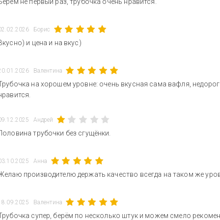
Берём не первый раз, трубочка очень нравится.
02.02.2026
Борис
Вкусно) и цена и на вкус)
20.01.2026
Валентина
Трубочка на хорошем уровне: очень вкусная сама вафля, недоро
нравится.
09.12.2025
Андрей
Половина трубочки без сгущёнки.
03.10.2025
Анна
Желаю производителю держать качество всегда на таком же уровне
18.09.2025
Валентина
Трубочка супер, берём по несколько штук и можем смело рекомен