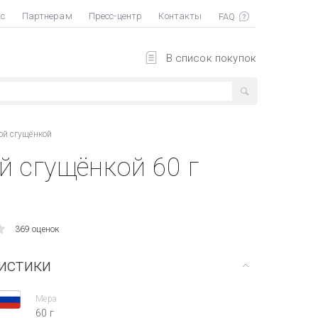
ас
Партнерам
Пресс-центр
Контакты
В список покупок
ой сгущёнкой
й сгущёнкой 60 г
369 оценок
истики
Мера
60 г