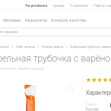
For producers
Аренда
О компании
Работа у н
Магазины
Калькулятор
Контроль качества
аталог
Хлеб, печенье
Печенье, вафли
Вафельная трубочка с варён
ельная трубочка с варёно
 трубочка с вареной сгущенкой
Характер
Страна
Россия