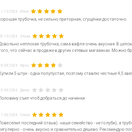
11.10.2024
Илья
хорошая трубочка, не сильно приторная, сгущёнки достаточно
02.10.2024
Эльза
Довольно неплохая трубочка, сама вафля очень вкусная. В целом
того, что сейчас в продаже в других сетевых магазинах. Можно бр
26.09.2024
Ирэн
Купили 5 штук - одна полупустая, поэтому ставлю честные 4,5 зве
25.09.2024
Денис
Половину съел чтоб добраться до начинки
11.09.2024
Ольга
Повеселил последний отзыв)...наше семейство - не голуби), а тр
регулярно - очень вкусно и сравнительно дёшево. Рекомендую по