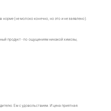
 норме (не молоко конечно, но это и не заявлено).
сный продукт - по ощущениям никакой химозы,
дителю. Ем с удовольствием. И цена приятная.