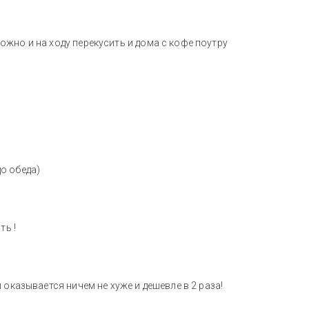
жно и на ходу перекусить и дома с кофе поутру
о обеда)
ть !
 оказывается ничем не хуже и дешевле в 2 раза!