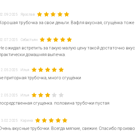
02.09.2025
Ярослав
Хорошая трубочка за свои деньги. Вафля вкусная, сгущёнка тоже в
02.07.2025
Себастьян
Не ожидал встретить за такую малую цену такой достаточно вку
практически домашняя выпечка.
12.05.2025
Илья
не приторная трубочка, много сгущёнки
12.05.2025
Илья
посредственная сгущенка. половина трубочки пустая
13.02.2025
Карина
Очень вкусные трубочки. Всегда мягкие, свежие. Спасибо произво