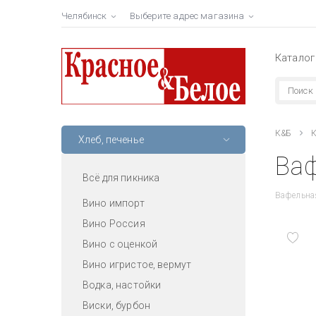
Челябинск
Выберите адрес магазина
Каталог
К&Б
К
Хлеб, печенье
Ваф
Всё для пикника
Вафельная
Вино импорт
Вино Россия
Вино с оценкой
Вино игристое, вермут
Водка, настойки
Виски, бурбон