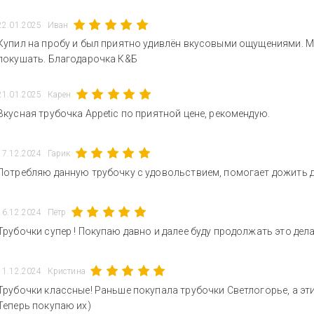
22.01.2025
Иван
Купил на пробу и был приятно удивлён вкусовыми ощущениями. Мо
покушать. Благодарочка К&Б
21.01.2025
Карен
Вкусная трубочка Appetic по приятной цене, рекомендую.
17.12.2024
Гарик
Потребляю данную трубочку с удовольствием, помогает дожить д
16.12.2024
Пётр
Трубочки супер ! Покупаю давно и далее буду продолжать это дела
11.12.2024
Кристина
Трубочки классные! Раньше покупала трубочки Светлогорье, а эти
Теперь покупаю их)