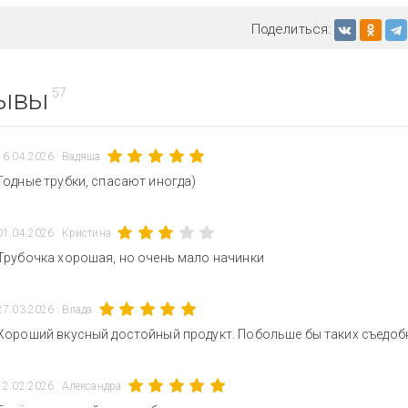
Поделиться:
ывы
57
16.04.2026
Вадяша
Годные трубки, спасают иногда)
01.04.2026
Кристина
Трубочка хорошая, но очень мало начинки
27.03.2026
Влада
Хороший вкусный достойный продукт. Побольше бы таких съедобн
12.02.2026
Александра