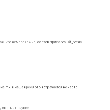
гая, что немаловажно, состав приемлемый, детям
, т.к. в наше время это встречается не часто.
довать к покупке.