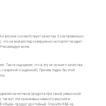
я и вполне соответствует качеству. Если правильно
, что на мой взгляд совершенно не портит продукт -
. Рекомендую всем.
нею. Такое ощущение, что в эту не лучшего качества
с варёной сгущёнкой!). Причём ладно бы этой
рэш.
 удивлён качеством продукта при такой невысокой
, так вот эти оранжевые намного вкуснее и
. В общем, продукт достойный. Спасибо К&Б за