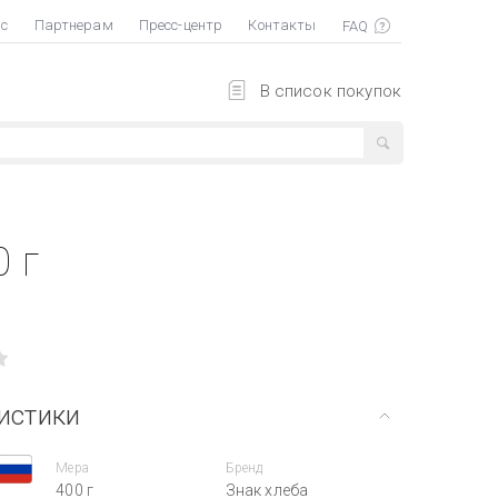
ас
Партнерам
Пресс-центр
Контакты
В список покупок
 г
истики
Мера
Бренд
400 г
Знак хлеба