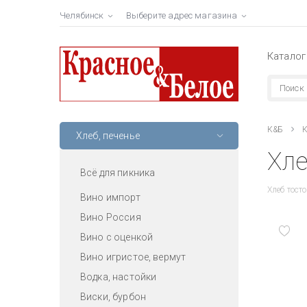
Челябинск
Выберите адрес магазина
Каталог
К&Б
К
Хлеб, печенье
Хле
Всё для пикника
Хлеб тост
Вино импорт
Вино Россия
Вино с оценкой
Вино игристое, вермут
Водка, настойки
Виски, бурбон