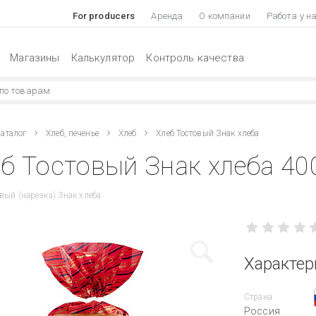
For producers
Аренда
О компании
Работа у н
Магазины
Калькулятор
Контроль качества
аталог
Хлеб, печенье
Хлеб
Хлеб Тостовый Знак хлеба
б Тостовый Знак хлеба 400
овый (нарезка) Знак хлеба
Характер
Страна
Россия