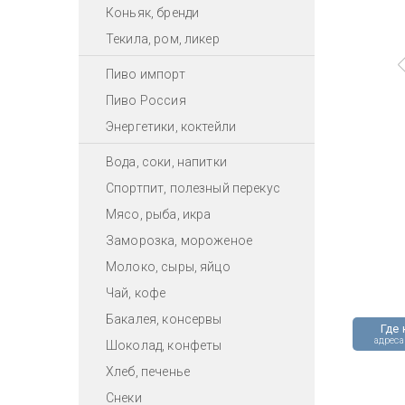
Коньяк, бренди
Текила, ром, ликер
Пиво импорт
Пиво Россия
Энергетики, коктейли
Вода, соки, напитки
Спортпит, полезный перекус
Мясо, рыба, икра
Заморозка, мороженое
Молоко, сыры, яйцо
Чай, кофе
Бакалея, консервы
Где 
адреса
Шоколад, конфеты
Хлеб, печенье
Снеки