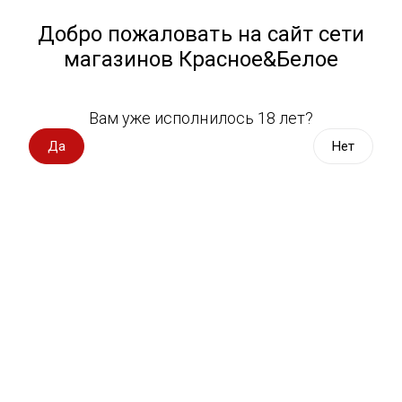
Работа у нас
Назад
Добро пожаловать на сайт сети
магазинов Красное&Белое
Всё для пикника
Спецпредложения
Вам уже исполнилось 18 лет?
Хлеб
Вино импорт
Да
Нет
Вино Россия
Магазин не выбран
Выберите магазин, чтобы увидеть актуальный каталог
Вино с оценкой
товаров.
Выбрать магазин
Вино игристое, вермут
Водка, настойки
Фильтры
Виски, бурбон
Сортировать:
По популярности
Коньяк, бренди