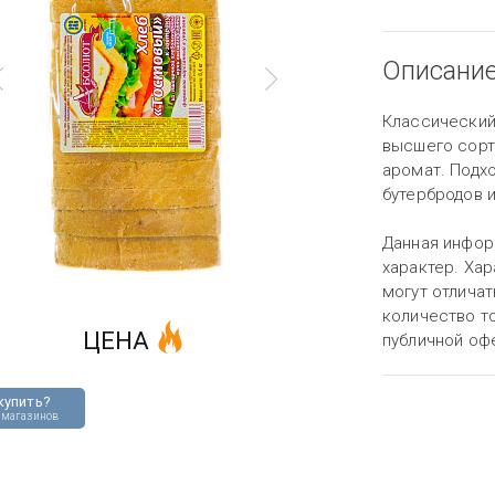
Описани
Классический
высшего сорт
аромат. Подхо
бутербродов и
Данная инфор
характер. Хар
могут отличат
количество то
ЦЕНА
публичной оф
купить?
 магазинов