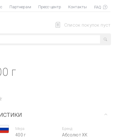
ас
Партнерам
Пресс-центр
Контакты
Список покупок пуст
0 г
истики
Мера
Бренд
400 г
Абсолют ХК