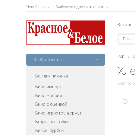
Челябинск
Выберите адрес магазина
Каталог
К&Б
К
Хлеб, печенье
Хле
Всё для пикника
Хлеб тос
Вино импорт
Вино Россия
Вино с оценкой
Вино игристое, вермут
Водка, настойки
Виски, бурбон