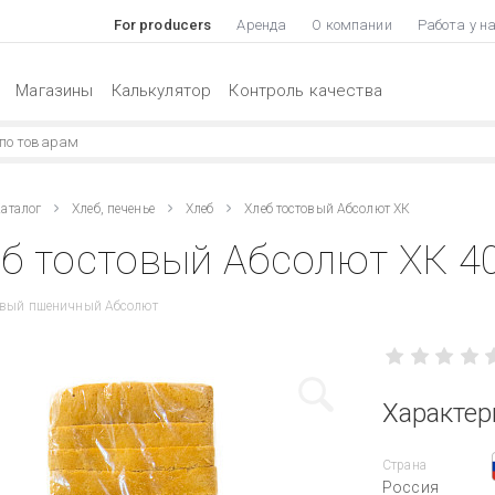
For producers
Аренда
О компании
Работа у н
Магазины
Калькулятор
Контроль качества
аталог
Хлеб, печенье
Хлеб
Хлеб тостовый Абсолют ХК
б тостовый Абсолют ХК 40
товый пшеничный Абсолют
Характер
Страна
Россия