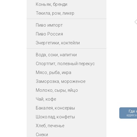
Коньяк, бренди
Текила, ром, ликер
Пиво импорт
Пиво Россия
Энергетики, коктейли
Вода, соки, напитки
Спортпит, полезный перекус
Мясо, рыба, икра
Заморозка, мороженое
Молоко, сыры, яйцо
Чай, кофе
Бакалея, консервы
Где 
адреса
Шоколад, конфеты
Хлеб, печенье
Снеки