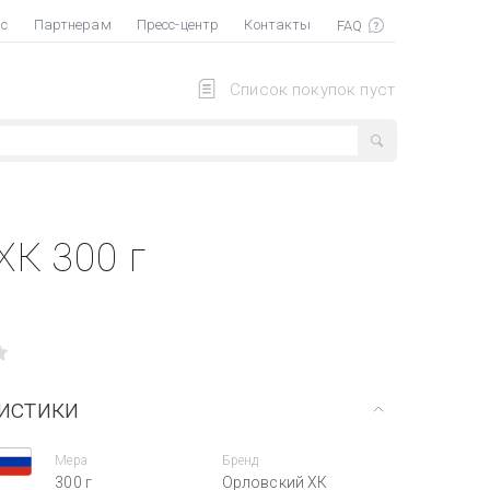
ас
Партнерам
Пресс-центр
Контакты
Список покупок пуст
ХК 300 г
истики
Мера
Бренд
300 г
Орловский ХК