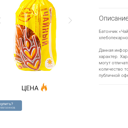
Описани
Батончик «Чай
хлебопекарно
Данная инфор
характер. Хар
могут отличат
количество то
публичной оф
ЦЕНА
купить?
 магазинов