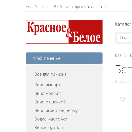
Челябинск
Выберите адрес магазина
Каталог
К&Б
К
Хлеб, печенье
Бат
Всё для пикника
Орловски
Вино импорт
Вино Россия
Вино с оценкой
Вино игристое, вермут
Водка, настойки
Виски, бурбон