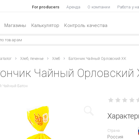
For producers
Аренда
О компании
Работа у н
Магазины
Калькулятор
Контроль качества
аталог
Хлеб, печенье
Хлеб
Батончик Чайный Орловский ХК
ончик Чайный Орловский 
й Чайный Батон
Характер
Страна
Россия