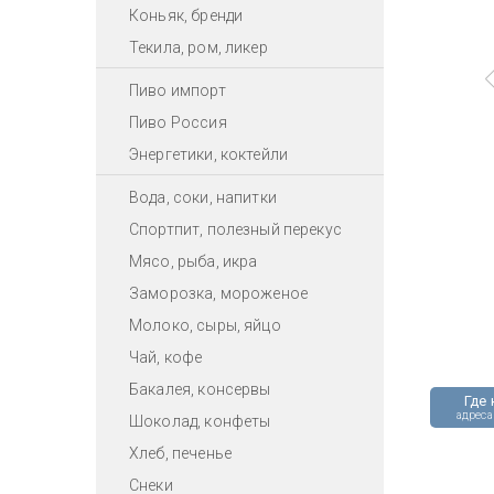
Коньяк, бренди
Текила, ром, ликер
Пиво импорт
Пиво Россия
Энергетики, коктейли
Вода, соки, напитки
Спортпит, полезный перекус
Мясо, рыба, икра
Заморозка, мороженое
Молоко, сыры, яйцо
Чай, кофе
Бакалея, консервы
Где 
адреса
Шоколад, конфеты
Хлеб, печенье
Снеки