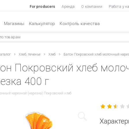
For producers
Аренда
О компании
Работа у н
Магазины
Калькулятор
Контроль качества
аталог
Хлеб, печенье
Хлеб
Батон Покровский хлеб молочный наре
он Покровский хлеб моло
езка 400 г
очный нарезной (нарезка) Покровский хлеб
Характер