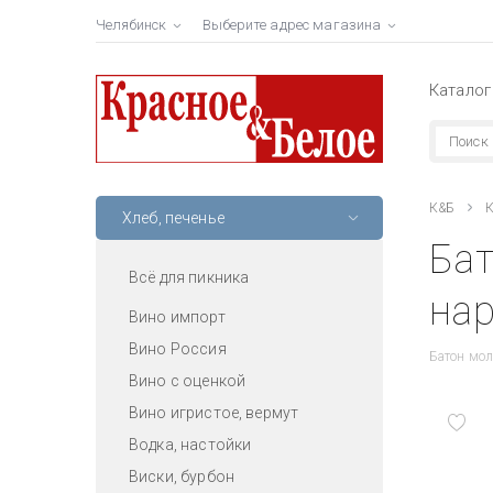
Челябинск
Выберите адрес магазина
Каталог
К&Б
К
Хлеб, печенье
Бат
Всё для пикника
нар
Вино импорт
Вино Россия
Батон мол
Вино с оценкой
Вино игристое, вермут
Водка, настойки
Виски, бурбон