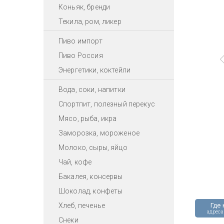
Коньяк, бренди
Текила, ром, ликер
Пиво импорт
Пиво Россия
Энергетики, коктейли
Вода, соки, напитки
Спортпит, полезный перекус
Мясо, рыба, икра
Заморозка, мороженое
Молоко, сыры, яйцо
Чай, кофе
Бакалея, консервы
Шоколад, конфеты
Хлеб, печенье
Где 
адреса
Снеки