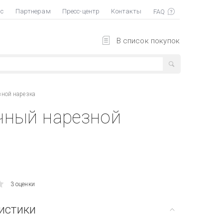
ас
Партнерам
Пресс-центр
Контакты
В список покупок
зной нарезка
чный нарезной
3 оценки
истики