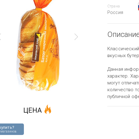
Страна
Россия
Описани
Классический
вкусных буте
Данная инфор
характер. Хар
могут отличат
количество то
публичной оф
ЦЕНА
купить?
 магазинов