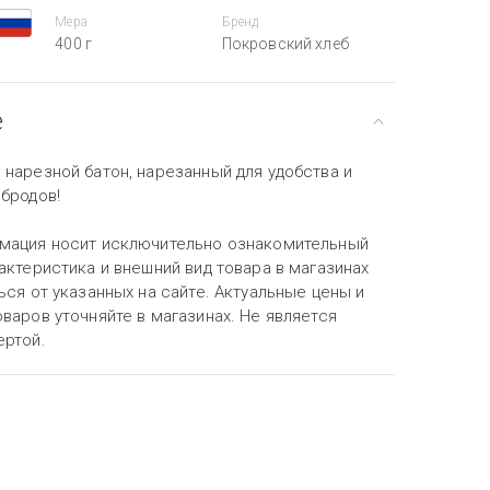
Мера
Бренд
400 г
Покровский хлеб
е
 нарезной батон, нарезанный для удобства и
рбродов!
мация носит исключительно ознакомительный
актеристика и внешний вид товара в магазинах
ься от указанных на сайте. Актуальные цены и
варов уточняйте в магазинах. Не является
ертой.