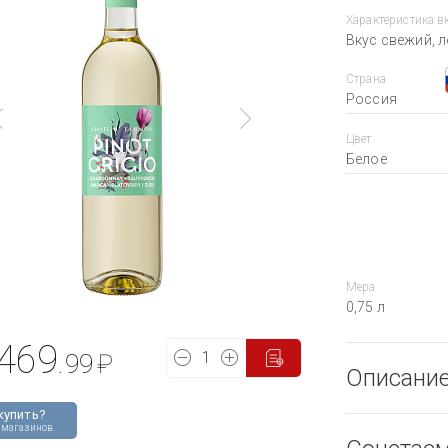
Характеристика в
Вкус свежий, л
Страна
Россия
Цвет
Белое
Мера
0,75 л
469
.99
₽
Описани
купить?
 магазинов