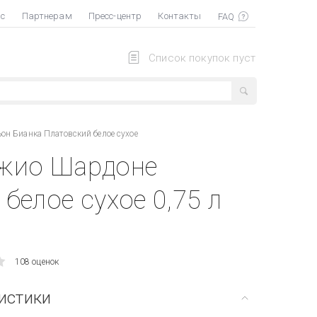
ас
Партнерам
Пресс-центр
Контакты
Список покупок пуст
н Бианка Платовский белое сухое
джио Шардоне
белое сухое 0,75 л
108 оценок
истики