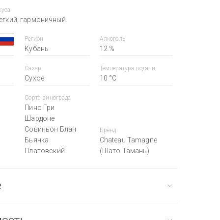
куса
егкий, гармоничный.
Регион
Алкоголь
Кубань
12 %
Сахар
Температура подачи
Сухое
10 °С
Сорта винограда
Пино Гри
Шардоне
Совиньон Блан
Бренд
Бьянка
Chateau Tamagne
Платовский
(Шато Тамань)
е