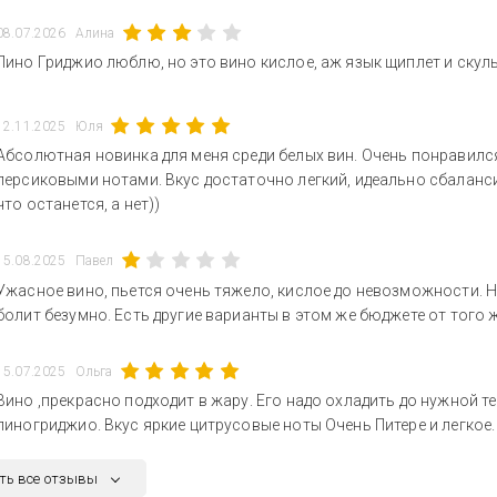
08.07.2026
Алина
Пино Гриджио люблю, но это вино кислое, аж язык щиплет и скул
12.11.2025
Юля
Абсолютная новинка для меня среди белых вин. Очень понравилс
персиковыми нотами. Вкус достаточно легкий, идеально сбаланси
что останется, а нет))
15.08.2025
Павел
Ужасное вино, пьется очень тяжело, кислое до невозможности. Н
болит безумно. Есть другие варианты в этом же бюджете от того 
15.07.2025
Ольга
Вино ,прекрасно подходит в жару. Его надо охладить до нужной т
пиногриджио. Вкус яркие цитрусовые ноты Очень Питере и легкое.
ть все отзывы