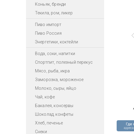
Коньяк, бренди
Текила, ром, ликер
Пиво импорт
Пиво Россия
Энергетики, коктейли
Вода, соки, напитки
Спортпит, полезный перекус
Мясо, рыба, икра
Заморозка, мороженое
Молоко, сыры, яйцо
Чай, кофе
Бакалея, консервы
Шоколад, конфеты
Хлеб, печенье
Где 
адреса
Снеки