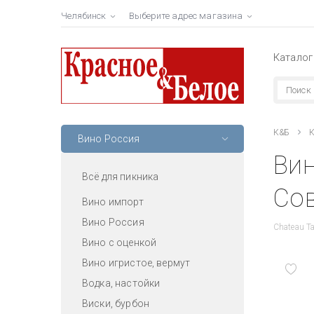
Челябинск
Выберите адрес магазина
Каталог
К&Б
К
Вино Россия
Ви
Всё для пикника
Сов
Вино импорт
Вино Россия
Chateau Ta
Вино с оценкой
Вино игристое, вермут
Водка, настойки
Виски, бурбон