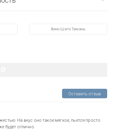
мость
Вино Шато Тамань
Оставить отзыв
жестью. На вкус оно такое мягкое, пьется просто
же будет отлично