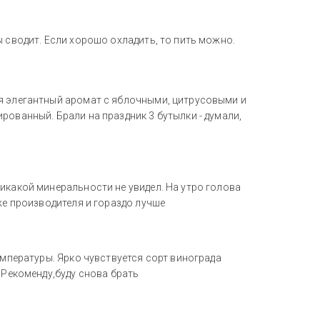
ы сводит. Если хорошо охладить, то пить можно.
я элегантный аромат с яблочными, цитрусовыми и
рованный. Брали на праздник 3 бутылки - думали,
икакой минеральности не увидел. На утро голова
же производителя и гораздо лучше
емпературы. Ярко чувствуется сорт винограда
 Рекоменду,буду снова брать