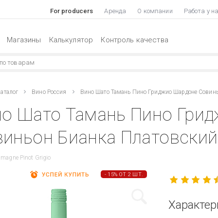
For producers
Аренда
О компании
Работа у н
Магазины
Калькулятор
Контроль качества
аталог
Вино Россия
Вино Шато Тамань Пино Гриджио Шардоне Совиньо
но Шато Тамань Пино Гри
иньон Бианка Платовский 
magne Pinot Grigio
- 15% ОТ 2 ШТ.
Характер