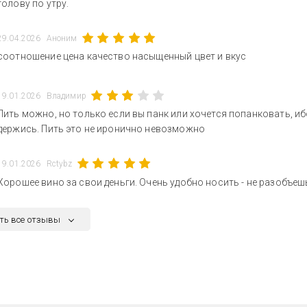
голову по утру.
29.04.2026
Аноним
соотношение цена качество насыщенный цвет и вкус
19.01.2026
Владимир
Пить можно, но только если вы панк или хочется попанковать, иб
держись. Пить это не иронично невозможно
19.01.2026
Rctybz
Хорошее вино за свои деньги. Очень удобно носить - не разобъеш
ть все отзывы