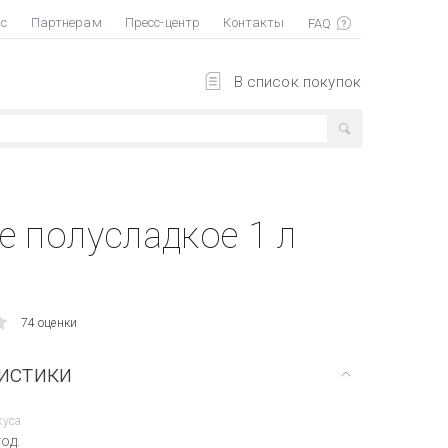
ас
Партнерам
Пресс-центр
Контакты
В список покупок
е полусладкое 1 л
74 оценки
истики
куса
од.