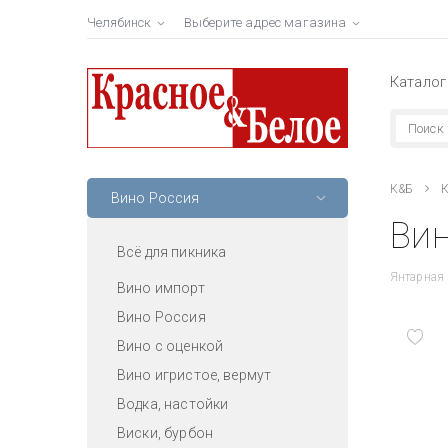
Челябинск
Выберите адрес магазина
Каталог
К&Б
К
Вино Россия
Вин
Всё для пикника
Янтарная 
Вино импорт
Вино Россия
Вино с оценкой
Вино игристое, вермут
Водка, настойки
Виски, бурбон