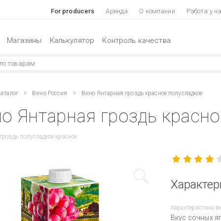
For producers
Аренда
О компании
Работа у н
Магазины
Калькулятор
Контроль качества
аталог
Вино Россия
Вино Янтарная гроздь красное полусладкое
о Янтарная гроздь красно
гроздь полусладкое красное
Характер
Характеристика в
Вкус сочных яг