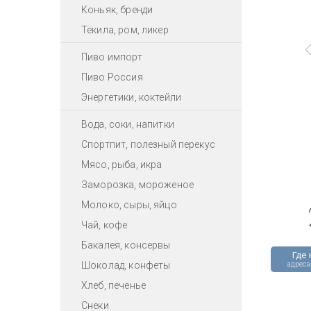
Коньяк, бренди
Текила, ром, ликер
Пиво импорт
Пиво Россия
Энергетики, коктейли
Вода, соки, напитки
Спортпит, полезный перекус
Мясо, рыба, икра
Заморозка, мороженое
Молоко, сыры, яйцо
Чай, кофе
Бакалея, консервы
Где 
Шоколад, конфеты
адреса
Хлеб, печенье
Снеки