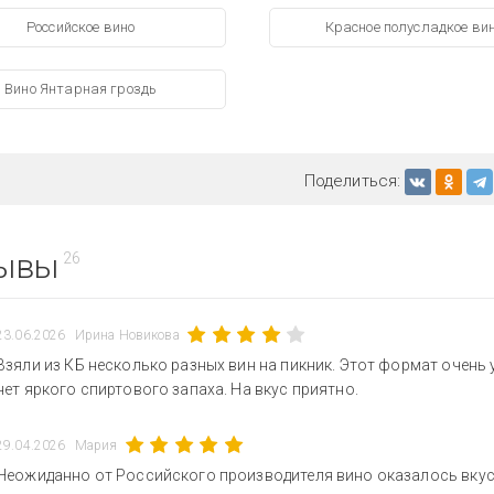
Российское вино
Красное полусладкое ви
Вино Янтарная гроздь
Поделиться:
ывы
26
23.06.2026
Ирина Новикова
Взяли из КБ несколько разных вин на пикник. Этот формат очень 
нет яркого спиртового запаха. На вкус приятно.
29.04.2026
Мария
Неожиданно от Российского производителя вино оказалось вкус