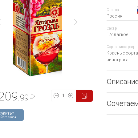
Страна
Россия
Сахар
П/сладкое
Сорта винограда
Красные сорта
винограда
Описани
209
.99
₽
Сочетае
купить?
 магазинов