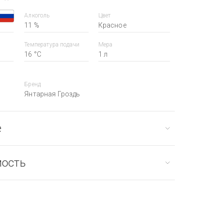
Алкоголь
Цвет
11 %
Красное
Температура подачи
Мера
16 °С
1 л
Бренд
Янтарная Гроздь
е
мость