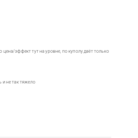
о цена/эффект тут на уровне, по куполу даёт только
ь и не так тяжело