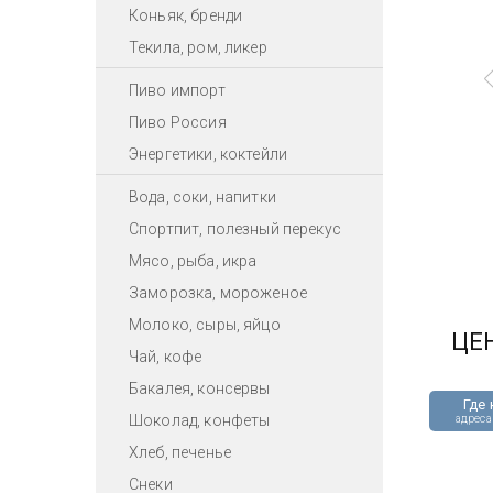
Коньяк, бренди
Текила, ром, ликер
Пиво импорт
Пиво Россия
Энергетики, коктейли
Вода, соки, напитки
Спортпит, полезный перекус
Мясо, рыба, икра
Заморозка, мороженое
Молоко, сыры, яйцо
ЦЕ
Чай, кофе
Бакалея, консервы
Где 
Шоколад, конфеты
адреса
Хлеб, печенье
Снеки