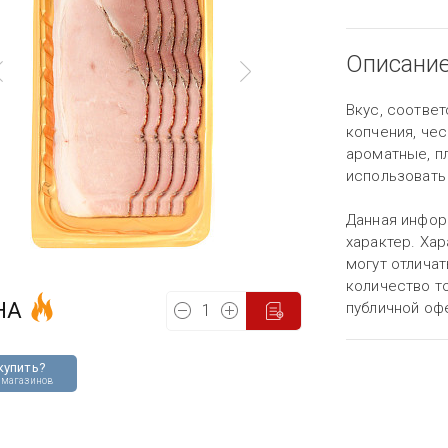
Описани
Вкус, соотве
копчения, чес
ароматные, п
использовать 
Данная инфор
характер. Хар
могут отличат
количество то
НА
публичной оф
купить?
 магазинов