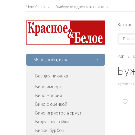
Челябинск
Выберите адрес магазина
Каталог
К&Б
К
Мясо, рыба, икра
Буж
Всё для пикника
Буженина 
Вино импорт
Вино Россия
Вино с оценкой
Вино игристое, вермут
Водка, настойки
Виски, бурбон