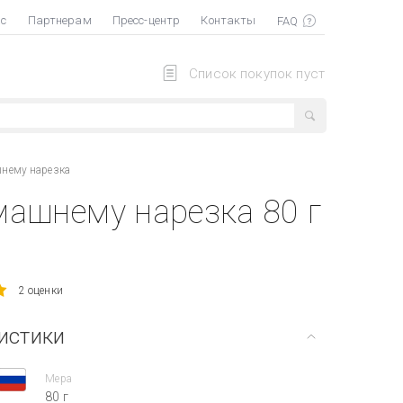
ас
Партнерам
Пресс-центр
Контакты
Список покупок пуст
шнему нарезка
машнему нарезка 80 г
2 оценки
истики
Мера
80 г