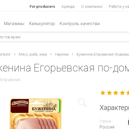
For producers
Аренда
О компании
Работа у н
Магазины
Калькулятор
Контроль качества
аталог
Мясо, рыба, икра
Нарезка
Буженина Егорьевская по-дома
енина Егорьевская по-до
Егорьевская
Характер
Страна
Россия